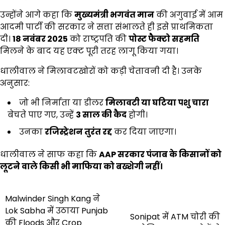
उन्होंने आगे कहा कि
मुख्यमंत्री भगवंत मान
की अगुवाई में आम
आदमी पार्टी की सरकार ने सत्ता संभालते ही इसे प्राथमिकता
दी।
18
नवंबर
2025
को राष्ट्रपति की
पोस्ट फैक्टो सहमति
मिलने के बाद यह एक्ट पूरी तरह लागू किया गया।
धालीवाल ने मिलावटखोरों को कड़ी चेतावनी दी है। उनके
अनुसार:
जो भी निर्माता या डीलर
मिलावटी या घटिया पशु चारा
बेचते पाए गए, उन्हें
3
साल की कैद
होगी।
उनका
रजिस्ट्रेशन तुरंत रद्द
कर दिया जाएगा।
धालीवाल ने साफ कहा कि
AAP
सरकार पंजाब के किसानों को
लूटने वाले किसी भी माफिया को बख्शेगी नहीं।
Post
Malwinder Singh Kang ने
Lok Sabha में उठाया Punjab
navigation
Sonipat में ATM चोरी की
की Floods और Crop