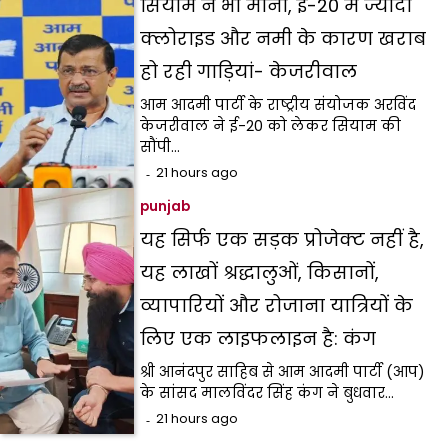
सियाम ने भी माना, ई-20 में ज्यादा
क्लोराइड और नमी के कारण खराब
हो रही गाड़ियां- केजरीवाल
आम आदमी पार्टी के राष्ट्रीय संयोजक अरविंद
केजरीवाल ने ई-20 को लेकर सियाम की
सौंपी…
21 hours ago
punjab
यह सिर्फ एक सड़क प्रोजेक्ट नहीं है,
यह लाखों श्रद्धालुओं, किसानों,
व्यापारियों और रोजाना यात्रियों के
लिए एक लाइफलाइन है: कंग
श्री आनंदपुर साहिब से आम आदमी पार्टी (आप)
के सांसद मालविंदर सिंह कंग ने बुधवार…
21 hours ago