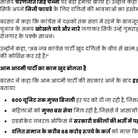
सांसद
चरणजीत सिंह चन्नी
पर बड़ा हमला बोला है। उन्होंने 
सिर्फ अपने
निजी फायदे
के लिए दलितों की भावनाओं का इस्तेमा
बरसट ने कहा कि कांग्रेस ने दशकों तक सत्ता में रहने के बावजू
चुनाव के समय
खोखले वादे और नारे
लगाकर सिर्फ उन्हें गुमरा
रोजगार के पक्के साधन।
उन्होंने कहा, “अब जब कांग्रेस पार्टी खुद दलितों के बीच से खत
की कोशिश कर रहे हैं।”
आम आदमी पार्टी का काम खुद बोलता है
बरसट ने कहा कि आम आदमी पार्टी की सरकार आने के बाद
हर
बताया:
600
यूनिट तक मुफ्त बिजली
हर घर को दी जा रही है, जिसस
महिलाओं को
मुफ्त बस सेवा
मिल रही है, जिससे वे आसानी
एडवोकेट जनरल ऑफिस में
सरकारी वकीलों की भर्ती में 
दलित समाज के करीब
68
करोड़ रुपये के कर्ज
को माफ किय