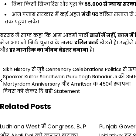
बिना किसी सिफारिश और घूस के
55,000
से ज्यादा सरक
आज पंजाब सरकार में कई अहम
मंत्री पद
दलित समाज से आ
तक पहुंचा सकें।
बरसट ने साफ कहा कि आम आदमी पार्टी
बातों में नहीं
,
काम में 
में न आएं जो सिर्फ चुनाव के समय
दलित कार्ड
खेलते हैं। उन्ह
और
हर नागरिक का जीवन बेहतर बनाना
है।
Post
Sikh History से जुड़े Centenary Celebrations Politics से ऊ
Speaker Kultar Sandhwan Guru Tegh Bahadur Ji की 350व
navigation
Martyrdom Anniversary और Amritsar के 450वें स्थापना
दिवस को लेकर दि बड़ी Statement
Related Posts
Ludhiana West में Congress, BJP
Punjab Gover
और Akali Dal को करारा झटका,
Initiative: हर