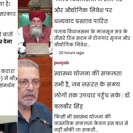
ा है।
और औद्योगिक निवेश पर
ज सरकार
धन्यवाद प्रस्ताव पारित
पंजाब विधानसभा के मानसून सत्र के
 बातों
तीसरे दिन सदन ने रोजगार सृजन और
र देना
औद्योगिक निवेश…
20 hours ago
punjab
ो करारा
स्वास्थ्य योजना की सफलता
) ने भी
तभी है, जब ज़रूरत के समय
समर्थन
लोगों तक उपचार पहुँच सके : डॉ.
बलबीर सिंह
किसी भी स्वास्थ्य योजना की
वास्तविक सफलता केवल इस बात से
नहीं आँकी जा सकती…