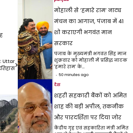
मोहाली से ‘हमारे राम’ नाट्य
मंचन का आगाज, पंजाब में 41
शो कराएगी भगवंत मान
यह
सरकार
पंजाब के मुख्यमंत्री भगवंत सिंह मान
शुक्रवार को मोहाली में प्रसिद्ध नाटक
 Uttar
'हमारे राम' के…
इतिहास
50 minutes ago
देश
शहरी सहकारी बैंकों को अमित
शाह की बड़ी अपील, तकनीक
और पारदर्शिता पर दिया जोर
केंद्रीय गृह एवं सहकारिता मंत्री अमित