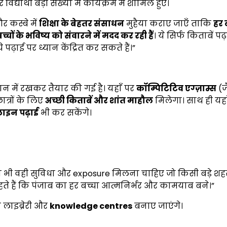
यार्थी बड़ी संख्या में कार्यक्रम में शामिल हुए।
 कस्बे में
शिक्षा के बेहतर संसाधन
मुहैया कराए जाएँ ताकि
हर 
बच्चों के भविष्य को संवारने में मदद कर रही हैं
। ये सिर्फ किताबें पढ
्चे पढ़ाई पर ध्यान केंद्रित कर सकते हैं।”
ान में रखकर तैयार की गई है। यहाँ पर
कॉम्पिटिटिव एग्ज़ाम्स
(ज
त्रों के लिए
अच्छी किताबें और शांत माहौल
मिलेगा। साथ ही यहा
इन पढ़ाई
भी कर सकेंगे।
 को भी वही सुविधा और exposure मिलना चाहिए जो किसी बड़े शहर
चाहते हैं कि पंजाब का हर बच्चा आत्मनिर्भर और कामयाब बने।”
 लाइब्रेरी और
knowledge centres
बनाए जाएंगे।