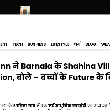
 गौरव यादव
मोहाली से ‘हमारे राम’ नाट्य मंचन का आगाज, पंजाब में 41 शो कराएगी 
MENT
TECH
BUSINESS
LIFESTYLE
धर्म
BLOG
WEA
n ने Barnala के Shahina Vil
on, बोले – बच्चों के Future के 
नाला के
शाहिना गांव
में एक
नई आधुनिक लाइब्रेरी
का उद्घाटन 