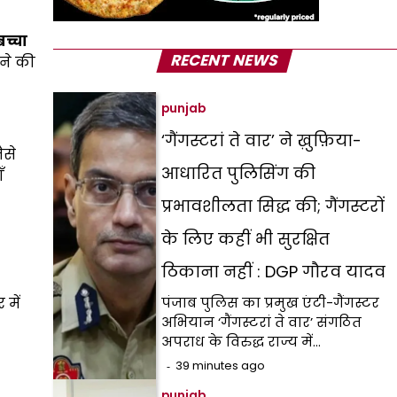
बच्चा
RECENT NEWS
़ने की
punjab
‘गैंगस्टरां ते वार’ ने ख़ुफ़िया-
ैसे
आधारित पुलिसिंग की
ँ
प्रभावशीलता सिद्ध की; गैंगस्टरों
के लिए कहीं भी सुरक्षित
ठिकाना नहीं : DGP गौरव यादव
 में
पंजाब पुलिस का प्रमुख एंटी-गैंगस्टर
अभियान ‘गैंगस्टरां ते वार’ संगठित
अपराध के विरुद्ध राज्य में…
39 minutes ago
punjab