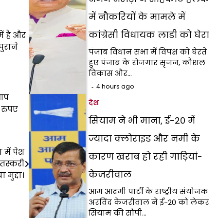
में नौकरियों के मामले में
कांग्रेसी विधायक लाडी को घेरा
ं है और
ुराने
पंजाब विधान सभा में विपक्ष को घेरते
हुए पंजाब के रोजगार सृजन, कौशल
विकास और…
4 hours ago
 आप
देश
 रुपए
सियाम ने भी माना, ई-20 में
ज्यादा क्लोराइड और नमी के
में पेश
कारण खराब हो रही गाड़ियां-
 तस्करी
केजरीवाल
 मुद्दा।
आम आदमी पार्टी के राष्ट्रीय संयोजक
अरविंद केजरीवाल ने ई-20 को लेकर
सियाम की सौंपी…