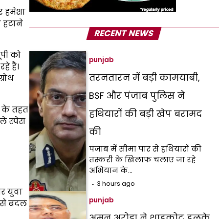
र हमेशा
 हटाने
RECENT NEWS
ूपी को
punjab
े हैं।
तरनतारन में बड़ी कामयाबी,
्रोथ
BSF और पंजाब पुलिस ने
ा के तहत
हथियारों की बड़ी खेप बरामद
ले स्पेस
की
पंजाब में सीमा पार से हथियारों की
तस्करी के खिलाफ चलाए जा रहे
अभियान के…
3 hours ago
और युवा
punjab
 से बदल
अमन अरोड़ा ने शाहकोट हलके