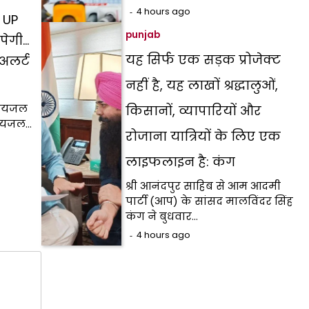
4 hours ago
 UP
punjab
पेगी…
यह सिर्फ एक सड़क प्रोजेक्ट
अलर्ट
नहीं है, यह लाखों श्रद्धालुओं,
 पेयजल
किसानों, व्यापारियों और
 पेयजल…
रोजाना यात्रियों के लिए एक
लाइफलाइन है: कंग
श्री आनंदपुर साहिब से आम आदमी
पार्टी (आप) के सांसद मालविंदर सिंह
कंग ने बुधवार…
4 hours ago