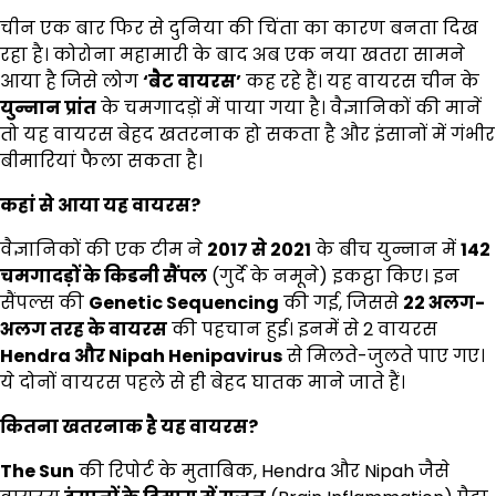
चीन एक बार फिर से दुनिया की चिंता का कारण बनता दिख
रहा है। कोरोना महामारी के बाद अब एक नया खतरा सामने
आया है जिसे लोग
‘
बैट वायरस
’
कह रहे हैं। यह वायरस चीन के
युन्नान प्रांत
के चमगादड़ों में पाया गया है। वैज्ञानिकों की मानें
तो यह वायरस बेहद खतरनाक हो सकता है और इंसानों में गंभीर
बीमारियां फैला सकता है।
कहां से आया यह वायरस
?
वैज्ञानिकों की एक टीम ने
2017
से
2021
के बीच युन्नान में
142
चमगादड़ों के किडनी सैंपल
(गुर्दे के नमूने) इकट्ठा किए। इन
सैंपल्स की
Genetic Sequencing
की गई, जिससे
22
अलग-
अलग तरह के वायरस
की पहचान हुई। इनमें से 2 वायरस
Hendra
और
Nipah Henipavirus
से मिलते-जुलते पाए गए।
ये दोनों वायरस पहले से ही बेहद घातक माने जाते हैं।
कितना खतरनाक है यह वायरस
?
The Sun
की रिपोर्ट के मुताबिक, Hendra और Nipah जैसे