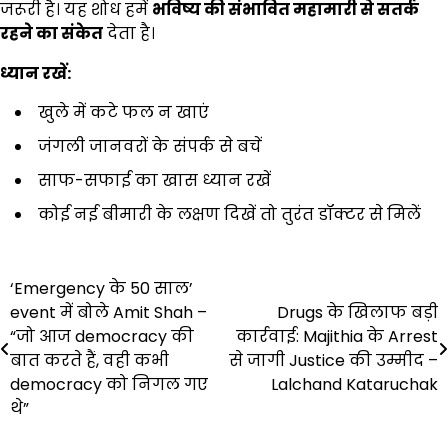
जरूरी है। यह शोध हमें
भविष्य की संभावित महामारी से सतर्क
रहने का संकेत
देता है।
ध्यान रखें:
खुले में कटे फल न खाएं
जंगली जानवरों के संपर्क से बचें
साफ-सफाई का खास ध्यान रखें
कोई नई बीमारी के लक्षण दिखें तो तुरंत डॉक्टर से मिलें
Post
‘Emergency के 50 साल’
event में बोले Amit Shah –
Drugs के खिलाफ बड़ी
navigation
“जो आज democracy की
कार्रवाई: Majithia के Arrest
बात करते हैं, वही कभी
से जागी Justice की उम्मीद –
democracy को निगल गए
Lalchand Kataruchak
थे”