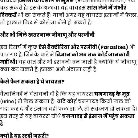
वायरस
इंसानों के दिमाग में सूजन
(Brain Inflammation) पैदा
कर सकते हैं। इसके अलावा यह वायरस
सांस लेने में गंभीर
दिक्कतें
भी ला सकते हैं। यानी अगर यह वायरस इंसानों में फैला,
तो हालात फिर से कोरोना जैसे हो सकते हैं।
और भी मिले खतरनाक जीवाणु और परजीवी
इस रिसर्च में कुछ
ऐसे बैक्टीरिया और परजीवी (
Parasites)
भी
पाए गए हैं, जिनके बारे में
विज्ञान को अब तक कोई जानकारी
नहीं थी।
यह बात और भी डरावनी बन जाती है क्योंकि ये जीवाणु
क्या कर सकते हैं, इसका अभी अंदाजा नहीं है।
कैसे फैल सकता है ये वायरस
?
वैज्ञानिकों ने चेतावनी दी है कि यह वायरस
चमगादड़ के मूत्र
(urine) से फैल सकता है। यदि कोई चमगादड़ किसी फल को
गंदा कर दे और इंसान वही फल खा ले, तो संक्रमण हो सकता है।
इस तरह से यह वायरस सीधे
चमगादड़ से इंसान में पहुंच सकता
है
।
क्यों है यह स्टडी जरूरी
?