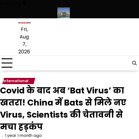
Skip
Breaking
to
content
ृत लागू करने का फैसला वापस
श्री गुरु हरिकृष्ण साहिब जी के प्रकाश पर्व पर श्री हरिम
Fri,
Aug
7,
2026
international
Covid के बाद अब ‘Bat Virus’ का
खतरा! China में Bats से मिले नए
Virus, Scientists की चेतावनी से
मचा हड़कंप
1 year 1 month ago