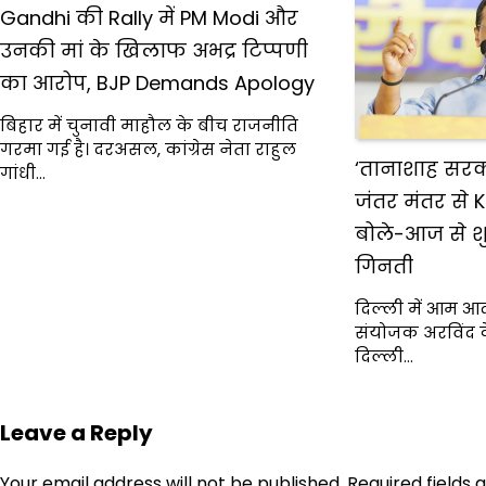
Gandhi की Rally में PM Modi और
उनकी मां के खिलाफ अभद्र टिप्पणी
का आरोप, BJP Demands Apology
बिहार में चुनावी माहौल के बीच राजनीति
गरमा गई है। दरअसल, कांग्रेस नेता राहुल
‘तानाशाह सरकार
गांधी…
जंतर मंतर से K
बोले-आज से शु
गिनती
दिल्ली में आम आदम
संयोजक अरविंद 
दिल्ली…
Leave a Reply
Your email address will not be published.
Required fields