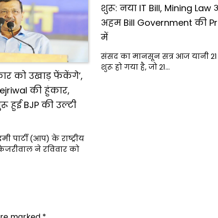
शुरू: नया IT Bill, Mining La
अहम Bill Government की Pri
में
संसद का मानसून सत्र आज यानी 21 
शुरू हो गया है, जो 21…
 को उखाड़ फेंकेंगे’,
ejriwal की हुंकार,
रू हुई BJP की उल्टी
ी पार्टी (आप) के राष्ट्रीय
केजरीवाल ने रविवार को
 are marked
*