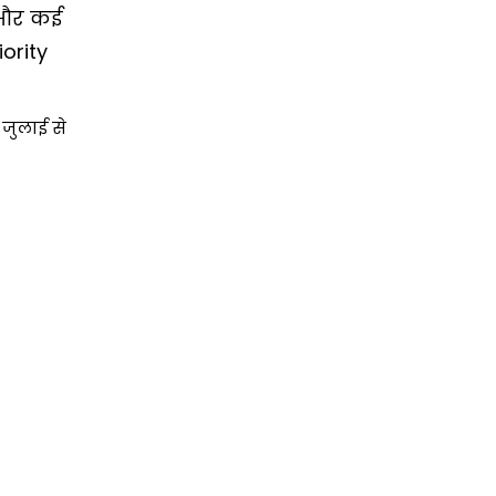
w और कई
ority
जुलाई से