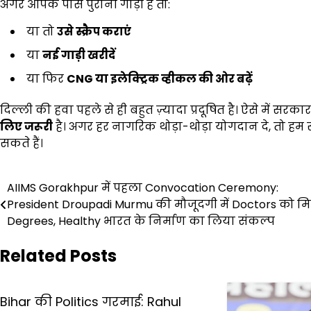
अगर आपके पास पुरानी गाड़ी है तो:
या तो
उसे स्क्रैप कराएं
या
नई गाड़ी खरीदें
या फिर
CNG
या इलेक्ट्रिक व्हीकल की ओर बढ़ें
दिल्ली की हवा पहले से ही बहुत ज़्यादा प्रदूषित है। ऐसे में स
लिए जरूरी
है। अगर हर नागरिक थोड़ा-थोड़ा योगदान दे, तो ह
सकते हैं।
Post
AIIMS Gorakhpur में पहला Convocation Ceremony:
President Droupadi Murmu की मौजूदगी में Doctors को म
navigation
Degrees, Healthy भारत के निर्माण का लिया संकल्प
Related Posts
Bihar की Politics गरमाई: Rahul