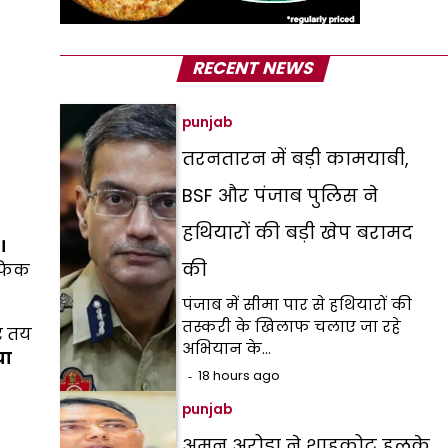
RECENT NEWS
punjab
तरनतारन में बड़ी कामयाबी,
BSF और पंजाब पुलिस ने
हथियारों की बड़ी खेप बरामद
।
की
रैफिक
पंजाब में सीमा पार से हथियारों की
तस्करी के खिलाफ चलाए जा रहे
िर तय
अभियान के…
या
18 hours ago
punjab
अमन अरोड़ा ने शाहकोट हलके