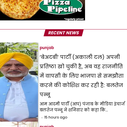
RECENT NEWS
punjab
‘बेअदबी’ पार्टी (अकाली दल) अपनी
प्रतिष्ठा खो चुकी है, अब वह राजनीति
में वापसी के लिए भाजपा से समझौता
करने की कोशिश कर रही है: बलतेज
पन्नू
आम आदमी पार्टी (आप) पंजाब के मीडिया इंचार्ज
बलतेज पन्नू ने शनिवार को कहा कि…
15 hours ago
punjab