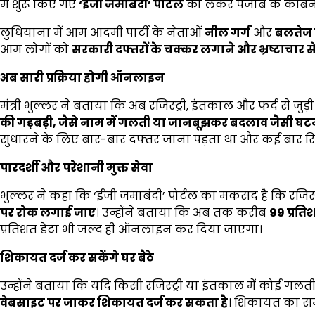
में शुरू किए गए
‘
ईजी जमाबंदी
’
पोर्टल
को लेकर पंजाब के कैबिनेट
लुधियाना में आम आदमी पार्टी के नेताओं
नील गर्ग
और
बलतेज प
आम लोगों को
सरकारी दफ्तरों के चक्कर लगाने और भ्रष्टाचार 
अब सारी प्रक्रिया होगी ऑनलाइन
मंत्री भुल्लर ने बताया कि अब रजिस्ट्री, इंतकाल और फर्द से जुड़ी 
की गड़बड़ी
,
जैसे नाम में गलती या जानबूझकर बदलाव जैसी घट
सुधारने के लिए बार-बार दफ्तर जाना पड़ता था और कई बार रिश
पारदर्शी और परेशानी मुक्त सेवा
भुल्लर ने कहा कि ‘ईजी जमाबंदी’ पोर्टल का मकसद है कि रजिस्ट्
पर रोक लगाई जाए
। उन्होंने बताया कि अब तक करीब
99
प्रति
प्रतिशत डेटा भी जल्द ही ऑनलाइन कर दिया जाएगा।
शिकायत दर्ज कर सकेंगे घर बैठे
उन्होंने बताया कि यदि किसी रजिस्ट्री या इंतकाल में कोई गलती 
वेबसाइट पर जाकर शिकायत दर्ज कर सकता है
। शिकायत का स