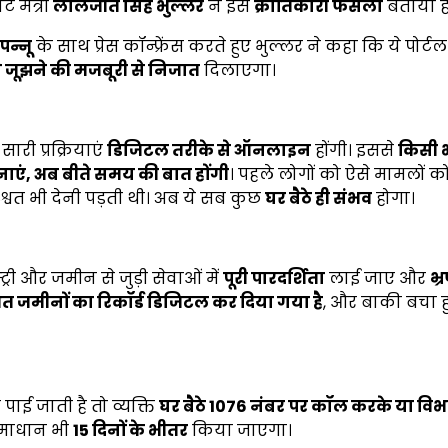
 मंत्री
लालजीत सिंह भुल्लर
ने इसे
क्रांतिकारी फैसला
बताया है
न्नू
के साथ प्रेस कॉन्फ्रेंस करते हुए भुल्लर ने कहा कि ये पोर्ट
से जूझने की मजबूरी से निजात
दिलाएगा।
सारी प्रक्रियाएं
डिजिटल तरीके से ऑनलाइन
होंगी। इससे
किसी 
नाएं
,
अब बीते समय की बात होंगी
। पहले लोगों को ऐसे मामलों क
्वत भी देनी पड़ती थी। अब ये सब कुछ
घर बैठे ही संभव
होगा।
री और जमीन से जुड़ी सेवाओं में
पूरी पारदर्शिता
लाई जाए और
भ्
शत जमीनों का रिकॉर्ड डिजिटल कर दिया गया है
, और बाकी बचा 
पाई जाती है तो व्यक्ति
घर बैठे
1076
नंबर पर कॉल करके या विभ
माधान भी
15
दिनों के भीतर
किया जाएगा।