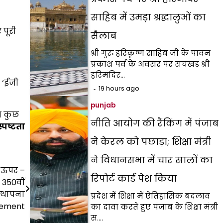
साहिब में उमड़ा श्रद्धालुओं का
 पूरी
सैलाब
श्री गुरु हरिकृष्ण साहिब जी के पावन
प्रकाश पर्व के अवसर पर सचखंड श्री
हरिमंदिर…
। ‘ईजी
19 hours ago
punjab
ब कुछ
नीति आयोग की रैंकिंग में पंजाब
्पष्टता
ने केरल को पछाड़ा; शिक्षा मंत्री
ने विधानसभा में चार सालों का
े ऊपर –
रिपोर्ट कार्ड पेश किया
350वीं
स्थापना
प्रदेश में शिक्षा में ऐतिहासिक बदलाव
tement
का दावा करते हुए पंजाब के शिक्षा मंत्री
स.…