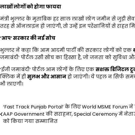
लाखों लोगों को होगा फायदा
मंत्री भुल्लर के मुताबिक हर साल लाखों लोग जमीन से जुड़ी सेव
तरह से ऑनलाइन हो जाएंगी, तो उन्हें इन परेशानियों से राहत 
‘
आप
‘
सरकार की नई सोच
भुल्लर ने कहा कि आम आदमी पार्टी की सरकार लोगों को एक
भ
जमाबंदी’ पोर्टल उसी सोच का हिस्सा है, जो जनता को सुविधा औ
‘ईजी जमाबंदी’ पोर्टल आम लोगों के लिए एक
सशक्त डिजिटल ट
क्लिक में ही
सुलभ और आसान
हो जाएंगी। ये पहल न सिर्फ समय
भी लाएगी।
Post
‘Fast Track Punjab Portal’ के लिए World MSME Forum ने
navigation
AAP Government की सराहना, Special Ceremony में नेता
को किया गया सम्मानित