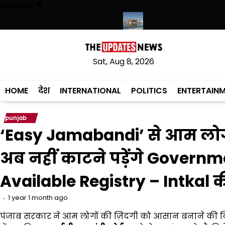
Skip
Breaking
to
content
रहेगी, संस्कृत लागू करने का फैसला वापस
श्री गुरु हरिकृष्ण साहिब जी के प्रकाश पर्व
Sat, Aug 8, 2026
HOME
देश
INTERNATIONAL
POLITICS
ENTERTAIN
punjab
‘Easy Jamabandi’ से आम लोगों
अब नहीं काटने पड़ेंगे Governme
Available Registry – Intkal क
1 year 1 month ago
पंजाब सरकार ने आम लोगों की ज़िंदगी को आसान बनाने की दिश