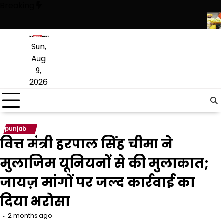
Skip
Breaking
to
content
्टी जांच, Expired दूध-मांस और खराब सब्जियां मिलने से मचा हड़कंप
दिल्ली में C
Sun,
Aug
9,
2026
punjab
वित्त मंत्री हरपाल सिंह चीमा ने
मुलाजिम यूनियनों से की मुलाकात;
जायज़ मांगों पर जल्द कार्रवाई का
दिया भरोसा
2 months ago