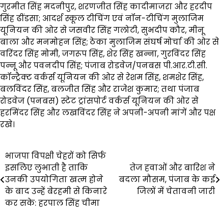
गुरमीत सिंह मदनीपुर, शरणजीत सिंह कादीमाजरा और हरदीप
सिंह ढींडसा; आदर्श स्कूल टीचिंग एवं नॉन-टीचिंग मुलाजिम
यूनियन की ओर से जसवीर सिंह गलोटी, सुभदीप कौर, मीनू
बाला और मनमोहन सिंह; ठेका मुलाजिम संघर्ष मोर्चा की ओर से
वरिंदर सिंह मोमी, जगरूप सिंह, शेर सिंह खन्ना, गुरविंदर सिंह
पन्नू और पवनदीप सिंह; पंजाब रोडवेज/पनबस पी.आर.टी.सी.
कॉन्ट्रैक्ट वर्कर्स यूनियन की ओर से रेशम सिंह, शमशेर सिंह,
बलविंदर सिंह, बलजीत सिंह और राजेश कुमार; तथा पंजाब
रोडवेज (पनबस) स्टेट ट्रांसपोर्ट वर्कर्स यूनियन की ओर से
हरमिंदर सिंह और लखविंदर सिंह ने अपनी-अपनी मांगें और पक्ष
रखे।
Post
भाजपा विपक्षी चेहरों को सिर्फ
इसलिए लुभाती है ताकि
तेज हवाओं और बारिश ने
navigation
उनकी उपयोगिता खत्म होने
बदला मौसम, पंजाब के कई
के बाद उन्हें बेरहमी से किनारे
जिलों में चेतावनी जारी
कर सके: हरपाल सिंह चीमा