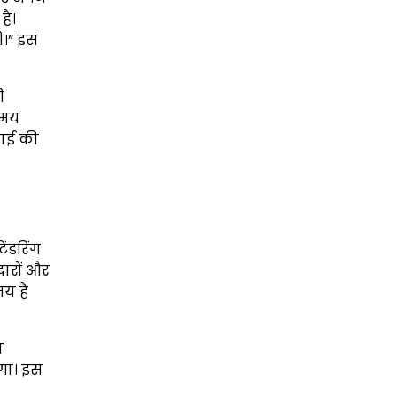
है।
ी।” इस
ी
समय
वाई की
ेंडरिंग
ेदारों और
य है
न
एगा। इस