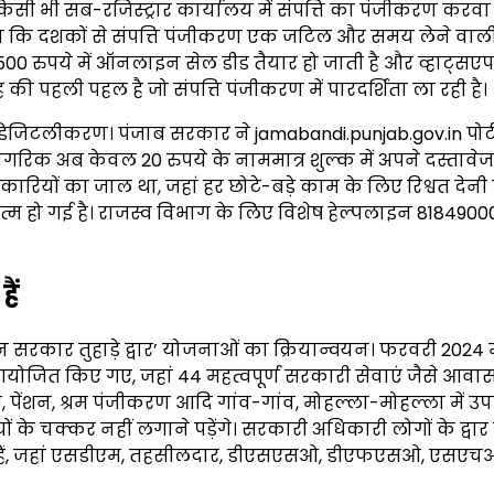
ी भी सब-रजिस्ट्रार कार्यालय में संपत्ति का पंजीकरण करवा
न ने कहा कि दशकों से संपत्ति पंजीकरण एक जटिल और समय लेने वाली 
00 रुपये में ऑनलाइन सेल डीड तैयार हो जाती है और व्हाट्सएप
की पहली पहल है जो संपत्ति पंजीकरण में पारदर्शिता ला रही है।
ण डिजिटलीकरण। पंजाब सरकार ने jamabandi.punjab.gov.in पोर्
गरिक अब केवल 20 रुपये के नाममात्र शुल्क में अपने दस्तावेज 
धिकारियों का जाल था, जहां हर छोटे-बड़े काम के लिए रिश्वत देनी 
्म हो गई है। राजस्व विभाग के लिए विशेष हेल्पलाइन 818490
ैं
सरकार तुहाड़े द्वार’ योजनाओं का क्रियान्वयन। फरवरी 2024 में
आयोजित किए गए, जहां 44 महत्वपूर्ण सरकारी सेवाएं जैसे आवा
पत्र, पेंशन, श्रम पंजीकरण आदि गांव-गांव, मोहल्ला-मोहल्ला में उ
ं के चक्कर नहीं लगाने पड़ेंगे। सरकारी अधिकारी लोगों के द्वार
ाते हैं, जहां एसडीएम, तहसीलदार, डीएसएसओ, डीएफएसओ, एसएचओ