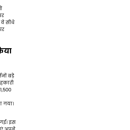
जो
पर
वे सीधे
 पर
किया
ों बड़े
 सहकारी
1,500
या गया।
ी गई। इस
एं अपने