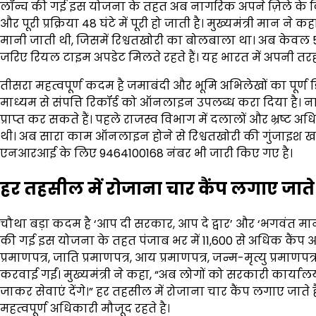
लॉन्च की गई इस योजना के तहत अब नागरिक अपने ज़िले के किस
और पूरी प्रक्रिया 48 घंटे में पूरी हो जाती है। मुख्यमंत्री मा
मानी जाती थी, जिसमें रिश्वतखोरी का बोलबाला था। अब केवल 5
जरिए रियल टाइम अपडेट मिलते रहते हैं। यह भारत में अपनी तरह 
तीसरा महत्वपूर्ण कदम है जमाबंदी और भूमि अभिलेखों का पूर्
माध्यम से संपत्ति रिकॉर्ड को ऑनलाइन उपलब्ध करा दिया है। ना
प्राप्त कर सकते हैं। पहले राजस्व विभाग में दलालों और भ्रष्ट अ
थी। अब सारा काम ऑनलाइन होने से रिश्वतखोरी की गुंजाइश खत
एनआरआई के लिए 9464100168 नंबर भी जारी किए गए है।
हर तहसील में रोजाना चार कैंप लगाए जाते ह
चौथा बड़ा कदम है ‘आप दी सरकार, आप दे द्वार’ और ‘भगवंत मान 
की गई इस योजना के तहत पंजाब भर में 11,600 से अधिक कैंप 
प्रमाणपत्र, जाति प्रमाणपत्र, आय प्रमाणपत्र, जन्म-मृत्यु प्रमाण
करवाई गईं। मुख्यमंत्री ने कहा, “अब लोगों को सरकारी कार्यालयो
जाकर सेवाएं देंगे।” हर तहसील में रोजाना चार कैंप लगाए ज
महत्वपूर्ण अधिकारी मौजूद रहते है।