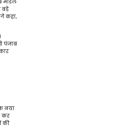
जाब मॉडल
बड़े
आगे कहा,
।
जो पंजाब
रकार
 एक नया
ग कर
ों की