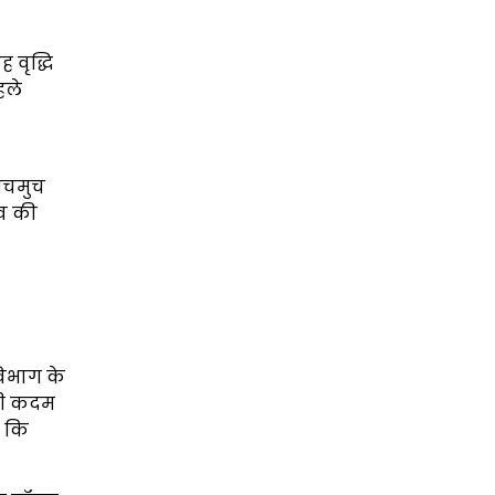
 वृद्धि
हले
 सचमुच
ंव की
विभाग के
ारी कदम
ै कि