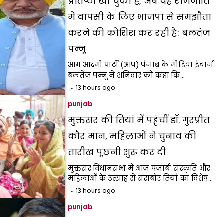
प्रतिष्ठा खो चुकी है, अब वह राजनीति
में वापसी के लिए भाजपा से समझौता
करने की कोशिश कर रही है: बलतेज
पन्नू
आम आदमी पार्टी (आप) पंजाब के मीडिया इंचार्ज
बलतेज पन्नू ने शनिवार को कहा कि…
13 hours ago
punjab
मुक्तसर की तियां में पहुंचीं डॉ. गुरप्रीत
कौर मान, महिलाओं ने चुनाव की
तारीख पूछनी शुरू कर दी
मुक्तसर विधानसभा में आज पंजाबी संस्कृति और
महिलाओं के उत्साह से सराबोर तियां का विशेष…
13 hours ago
punjab