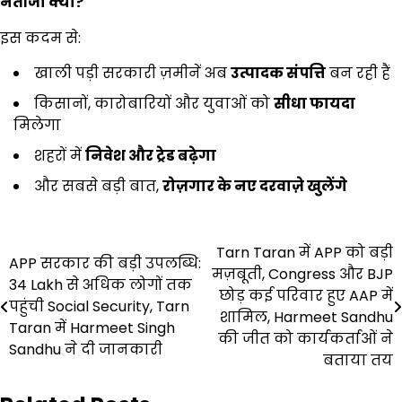
नतीजा क्या
?
इस कदम से:
खाली पड़ी सरकारी ज़मीनें अब
उत्पादक संपत्ति
बन रही हैं
किसानों, कारोबारियों और युवाओं को
सीधा फायदा
मिलेगा
शहरों में
निवेश और ट्रेड बढ़ेगा
और सबसे बड़ी बात,
रोज़गार के नए दरवाज़े खुलेंगे
Post
Tarn Taran में APP को बड़ी
APP सरकार की बड़ी उपलब्धि:
मज़बूती, Congress और BJP
navigation
34 Lakh से अधिक लोगों तक
छोड़ कई परिवार हुए AAP में
पहुंची Social Security, Tarn
शामिल, Harmeet Sandhu
Taran में Harmeet Singh
की जीत को कार्यकर्ताओं ने
Sandhu ने दी जानकारी
बताया तय