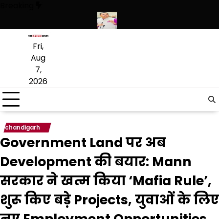
Skip
Breaking
to
content
यारों की बड़ी खेप बरामद की
अमन अरोड़ा ने शाहकोट हलके में नौकरियों के मामले म
Fri,
Aug
7,
2026
chandigarh
Government Land पर अब
Development की बयार: Mann
सरकार ने खत्म किया ‘Mafia Rule’,
शुरू किए बड़े Projects, युवाओं के लिए
नए Employment Opportunities