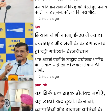
पंजाब विधान सभा में विपक्ष को घेरते हुए पंजाब
के रोजगार सृजन, कौशल विकास और…
21 hours ago
देश
सियाम ने भी माना, ई-20 में ज्यादा
क्लोराइड और नमी के कारण खराब
हो रही गाड़ियां- केजरीवाल
आम आदमी पार्टी के राष्ट्रीय संयोजक अरविंद
केजरीवाल ने ई-20 को लेकर सियाम की
सौंपी…
21 hours ago
punjab
यह सिर्फ एक सड़क प्रोजेक्ट नहीं है,
यह लाखों श्रद्धालुओं, किसानों,
व्यापारियों और रोजाना यात्रियों के