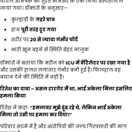
घायल अभिषेक को तुरंत मानेसर के एक निजी अस्पताल ले
जाया गया। डॉक्टरों के अनुसार—
कुल्हाड़ी के
गहरे घाव
हाथ
पूरी तरह टूट गया
शरीर पर
20
से ज्यादा गंभीर चोटें
भारी खून बहने से स्थिति बेहद नाजुक
डॉक्टरों ने बताया कि मरीज को
ICU
में वेंटिलेटर पर रखा गया है
और उसकी हालत लगातार गंभीर बनी हुई है। फिलहाल वह
बयान देने की स्थिति में नहीं है।
रितेश का दावा
–
असल टारगेट मैं था
,
भाई अकेला मिला इसलिए
हमला किया
रितेश ने कहा:
“
हमलावर मुझे ढूंढ रहे थे
,
लेकिन भाई अकेला
मिला तो उसी पर हमला कर दिया।
”
परिवार सदमे में है और आरोपियों की जल्द गिरफ्तारी की मांग