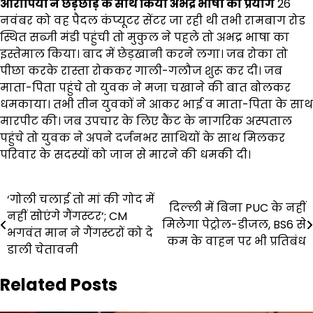
आरोपियों ने छेड़छाड़ के साथ किया अभद्र भाषा का प्रयोग
26
नवंबर को वह पैदल कंप्यूटर सेंटर जा रही थी तभी रामबाग रोड
स्थित सब्जी मंडी पहुंची तो मुकुल ने पहले तो अभद्र भाषा का
इस्तेमाल किया। बाद में छेड़खानी करने लगा। जब रोका तो
पीछा करके रास्ता रोककर गाली-गलौज शुरू कर दी। जब
माता-पिता पहुंचे तो युवक ने मजा चखाने की बात बोलकर
धमकाया। तभी तीन युवकों ने आकर भाई व माता-पिता के साथ
मारपीट की। जब उपचार के लिए कैंट के नागरिक अस्पताल
पहुंचे तो युवक ने अपने दर्जनभर साथियों के साथ मिलकर
परिवार के सदस्यों को जान से मारने की धमकी दी।
Post
‘गोली चलाई तो मां की गोद में
दिल्ली में बिना PUC के नहीं
नहीं सोएंगे गैंगस्टर’; CM
navigation
मिलेगा पेट्रोल-डीजल, BS6 से
भगवंत मान ने गैंगस्टरों को दे
कम के वाहन पर भी प्रतिबंध
डाली चेतावनी
Related Posts