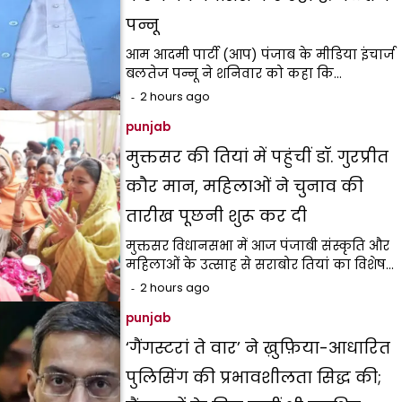
पन्नू
आम आदमी पार्टी (आप) पंजाब के मीडिया इंचार्ज
बलतेज पन्नू ने शनिवार को कहा कि…
2 hours ago
punjab
मुक्तसर की तियां में पहुंचीं डॉ. गुरप्रीत
कौर मान, महिलाओं ने चुनाव की
तारीख पूछनी शुरू कर दी
मुक्तसर विधानसभा में आज पंजाबी संस्कृति और
महिलाओं के उत्साह से सराबोर तियां का विशेष…
2 hours ago
punjab
‘गैंगस्टरां ते वार’ ने ख़ुफ़िया-आधारित
पुलिसिंग की प्रभावशीलता सिद्ध की;