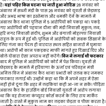
है।
यहां पढ़िए किस घटना पर जारी हुआ नोटिस
28 नवंबर को
अंबाला में सब्जी मंडी के पास 26 नवंबर को युवती से छेड़छाड़
और अभद्र भाषा का इस्तेमाल और धमकी देने के मामले में
अंबाला कैंट थाना पुलिस ने 5 आरोपियों को पकड़ा था। पकड़े
गए आरोपियों की पहचान दीना की मंडी निवासी मुकुल, लव,
हरि नगर निवासी संदीप, शुभम और बंगाली मोहल्ला निवासी
राहुल के रूप में हुई थी। पुलिस ने आरोपियों को सबक सिखाने के
लिए गंजा कर पैदल ही वारदात स्थल सहित बाजारों में घुमाया
था। आरोपी भी कान पकड़कर माफी मांगते हुए दिखाई दिए और
बोले दोबारा ऐसा अपराध नहीं करेंगे।
विज ने लगाई थी फटकार
बाद में पुलिस ने आरोपियों को कोर्ट में पेश किया। युवती से
छेड़छाड़ के मामले में हरियाणा के ऊर्जा एवं परिवहन मंत्री
अनिल विज ने अंबाला कैंट थाना प्रभारी को तलब कर जमकर
फटकार लगाई थी। उन्होंने कहा था कि मैं अपने शहर में ऐसा
नहीं होने दूंगा कि शहर में लड़कियां कही आ-जा न सकें। पीड़िता
अंबाला कैंट के हाउसिंग बोर्ड निवासी युवती ने आरोप लगाया
था कि वह रोजाना कंप्यूटर कोर्स करने के लिए राय मार्केट
जाती है। रास्ते में मुकुल नाम का लड़का छेड़ता व पीछा करता है।