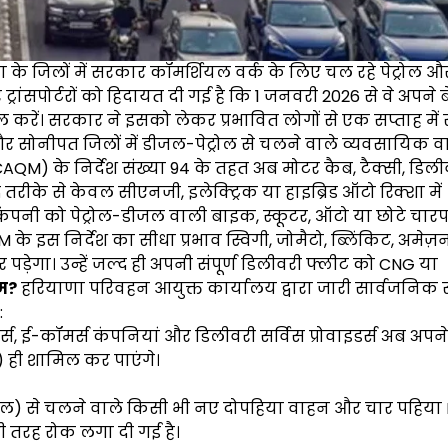
ाणा के जिलों में सरकार कॉमर्शियल वर्क के लिए चल रहे पेट्रोल
रांसपोर्टरों को हिदायत दी गई है कि 1 जनवरी 2026 से वे अपने बेड़
ल करें। सरकार ने इसको लेकर प्रभावित लोगों से एक सप्ताह में
र और सोनीपत जिलों में डीजल-पेट्रोल से चलने वाले व्यवसायिक व
CAQM) के निर्देश संख्या 94 के तहत अब मोटर कैब, टैक्सी, डिली
तरीके से केवल सीएनजी, इलेक्ट्रिक या हाइब्रिड ऑटो रिक्शा में
कंपनी को पेट्रोल-डीजल वाली बाइक, स्कूटर, ऑटो या छोटे चार
इस निर्देश का सीधा प्रभाव स्विगी, जोमैटो, ब्लिंकिट, अमेज़न
र पड़ेगा। उन्हें जल्द ही अपनी संपूर्ण डिलीवरी फ्लीट को CNG या
यम?
हरियाणा परिवहन आयुक्त कार्यालय द्वारा जारी सार्वजनिक
:
स, ई-कॉमर्स कंपनियां और डिलीवरी सर्विस प्रोवाइडर्स अब अपने बेड
) ही शामिल कर पाएंगे।
ीजल) से चलने वाले किसी भी नए दोपहिया वाहन और चार पहिया 
ूरी तरह रोक लगा दी गई है।