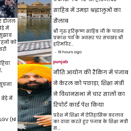
साहिब में उमड़ा श्रद्धालुओं का
सैलाब
 और डीजल
े में
श्री गुरु हरिकृष्ण साहिब जी के पावन
 सुझाव
प्रकाश पर्व के अवसर पर सचखंड श्री
ाहनों को
हरिमंदिर…
वरी
19 hours ago
punjab
पहिया
,
नीति आयोग की रैंकिंग में पंजाब
ने केरल को पछाड़ा; शिक्षा मंत्री
 सूचना
ने विधानसभा में चार सालों का
़े में
रिपोर्ट कार्ड पेश किया
प्रदेश में शिक्षा में ऐतिहासिक बदलाव
LGV (N1
का दावा करते हुए पंजाब के शिक्षा मंत्री
स.…