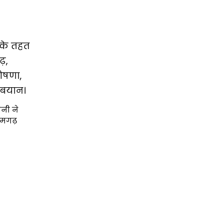
 के तहत
़,
ोषणा,
े बयान।
ैनी ने
ामगढ़