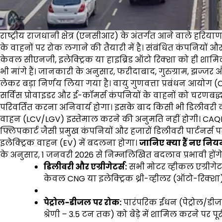
राष्ट्रीय राजधानी क्षेत्र (एनसीआर) के अंतर्गत आने वाले हरिय
के वाहनों पर रोक लगाने की तैयारी में है। संबंधित कंपनियों और ट्
केवल सीएनजी, इलेक्ट्रिक या हाइब्रिड ऑटो रिक्शा को ही शामि
भी मांगे हैं। जानकारी के अनुसार, फरीदाबाद, गुरुग्राम, झज्ज
लेकर बड़ा निर्णय लिया गया है। वायु गुणवत्ता प्रबंधन आयोग (
सर्विस प्रोवाइडर और ई-कॉमर्स कंपनियों के वाहनों को चरणबद्ध 
परिवर्तित करना अनिवार्य होगा। इसके बाद किसी भी डिलीवरी 
वाहन (LCV/LGV) इस्तेमाल करने की अनुमति नहीं होगी। CAQM के 
फ्लिपकार्ट जैसी प्रमुख कंपनियों और हजारों डिलीवरी पार्टनर्स प
इलेक्ट्रिक वाहन (EV) में बदलना होगा।
जानिए क्या हैं नए नि
के अनुसार, 1 जनवरी 2026 से निम्नलिखित बदलाव प्रभावी होंगे
डिलीवरी और एग्रीगेटर्स:
सभी मोटर व्हीकल एग्रीगेटर्
केवल CNG या इलेक्ट्रिक थ्री-व्हीलर (ऑटो-रिक्शा
पेट्रोल-डीजल पर रोक:
पारंपरिक ईंधन (पेट्रोल/ड
श्रेणी – 3.5 टन तक) को बेड़े में शामिल करने पर प