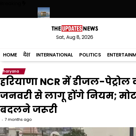
Skip
Breaking
to
content
 का फैसला वापस
श्री गुरु हरिकृष्ण साहिब जी के प्रकाश पर्व पर श्री हरिमंदिर साहिब म
Sat, Aug 8, 2026
HOME
देश
INTERNATIONAL
POLITICS
ENTERTAIN
haryana
हरियाणा NCR में डीजल-पेट्रोल
जनवरी से लागू होंगे नियम; मो
बदलने जरूरी
7 months ago