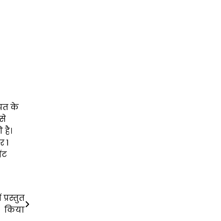
त के
से
 है।
र 1
ंट
प्रस्तुत
किया