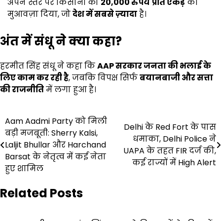
अपने स्तर पर किसानों को
20,000
रुपये प्रति एकड़
का
मुआवज़ा दिया, जो
देश में सबसे ज़्यादा
है।
अंत में संधू ने क्या कहा
?
हरमीत सिंह संधू ने कहा कि
AAP
सरकार जनता की भलाई के
लिए काम कर रही है
, जबकि विपक्ष सिर्फ
बयानबाजी और सत्ता
की राजनीति
में लगा हुआ है।
Post
Aam Aadmi Party को मिली
Delhi के Red Fort के पास
बड़ी मजबूती: Sherry Kalsi,
navigation
धमाका, Delhi Police ने
Laljit Bhullar और Harchand
UAPA के तहत FIR दर्ज की,
Barsat के नेतृत्व में कई नेता
कई राज्यों में High Alert
हुए शामिल
Related Posts