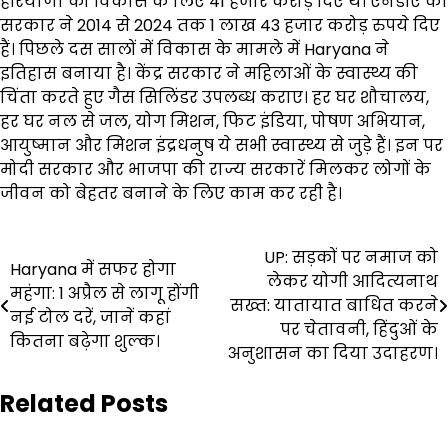
हरियाणा को विकास के लिए 41 हजार करोड़ दिए थे। एनडीए की
सरकार ने 2014 से 2024 तक 1 लाख 43 हजार करोड़ रुपये दिए
हैं। पिछले दस सालों में विकास के मामले में Haryana ने
इतिहास बनाया है। केंद्र सरकार ने महिलाओं के स्वास्थ्य की
चिंता करते हुए गैस सिलिंडर उपलब्ध कराए। हर घर शौचालय,
हर घर नल से जल, योग मिशन, फिट इंडिया, पोषण अभियान,
आयुष्मान और मिशन इंद्रधनुष ये सभी स्वास्थ्य से जुड़े हैं। इन पर
मोदी सरकार और भाजपा की राज्य सरकारें मिलकर लोगों के
जीवन को बेहतर बनाने के लिए काम कर रही है।
Post
UP: सड़कों पर नमाज को
Haryana में सफर होगा
लेकर योगी आदित्यनाथ
navigation
महंगा: 1 अप्रैल से लागू होंगी
सख्त: यातायात बाधित करने
नई टोल दरें, जानें कहां
पर चेतावनी, हिंदुओं के
कितना बढ़ेगा शुल्क।
अनुशासन का दिया उदाहरण।
Related Posts