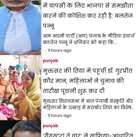
में वापसी के लिए भाजपा से समझौता
करने की कोशिश कर रही है: बलतेज
पन्नू
आम आदमी पार्टी (आप) पंजाब के मीडिया इंचार्ज
बलतेज पन्नू ने शनिवार को कहा कि…
11 hours ago
punjab
मुक्तसर की तियां में पहुंचीं डॉ. गुरप्रीत
कौर मान, महिलाओं ने चुनाव की
तारीख पूछनी शुरू कर दी
मुक्तसर विधानसभा में आज पंजाबी संस्कृति और
महिलाओं के उत्साह से सराबोर तियां का विशेष…
11 hours ago
punjab
‘गैंगस्टरां ते वार’ ने ख़ुफ़िया-आधारित