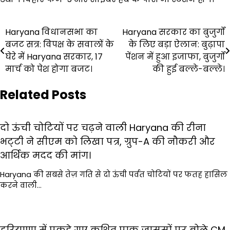
Post
Haryana विधानसभा का
Haryana सरकार का बुजुर्गों
बजट सत्र: विपक्ष के सवालों के
के लिए बड़ा ऐलान: बुढ़ापा
navigation
घेरे में Haryana सरकार, 17
पेंशन में हुआ इजाफा, बुजुर्गों
मार्च को पेश होगा बजट।
की हुई बल्ले-बल्ले।
Related Posts
दो ऊंची चोटियों पर चढ़ने वाली Haryana की रीना
भट्‌टी ने सीएम को लिखा पत्र, ग्रुप-A की नौकरी और
आर्थिक मदद की मांग।
Haryana की सबसे तेज़ गति से दो ऊंची पर्वत चोटियों पर फतह हासिल
करने वाली…
हरियाणा में पकड़े गए कथित पाक जासूसों पर बोले CM