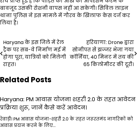
राय प्राप्त हुई है कि पीड़ित की आंख का ऑपरेशन करने के
बावजूद उसकी रोशनी वापस नहीं आ सकेगी। सिविल लाइन
थाना पुलिस ने इस मामले में गौरव के खिलाफ केस दर्ज कर
लिया है।
Post
Haryana के इस जिले में रेल
हरियाणा: Drone द्वारा
ट्रैक पर सब-वे निर्माण मई में
सोनीपत से झज्जर भेजा गया
navigation
होगा पूरा, यात्रियों को मिलेगी
कॉर्निया, 40 मिनट में तय की
राहत।
65 किलोमीटर की दूरी।
Related Posts
Haryana: PM आवास योजना शहरी 2.0 के तहत आवेदन
प्रक्रिया शुरू, जानें कैसे करें आवेदन।
रेवाड़ी। PM आवास योजना-शहरी 2.0 के तहत जरूरतमंद नागरिकों को
आवास प्रदान करने के लिए…