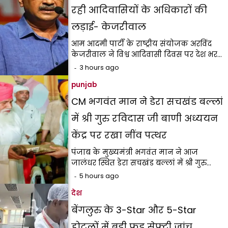
रही आदिवासियों के अधिकारों की
लड़ाई- केजरीवाल
आम आदमी पार्टी के राष्ट्रीय संयोजक अरविंद
केजरीवाल ने विश्व आदिवासी दिवस पर देश भर…
3 hours ago
punjab
CM भगवंत मान ने डेरा सचखंड बल्लां
में श्री गुरु रविदास जी बाणी अध्ययन
केंद्र पर रखा नींव पत्थर
पंजाब के मुख्यमंत्री भगवंत मान ने आज
जालंधर स्थित डेरा सचखंड बल्लां में श्री गुरु…
5 hours ago
देश
बेंगलुरु के 3-Star और 5-Star
होटलों में बड़ी फूड सेफ्टी जांच,