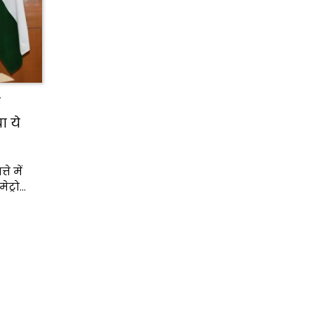
ए
 ये
े में
ेट्रो…