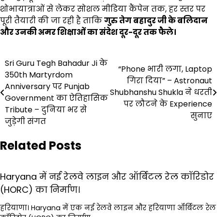
शोभायात्राओं से लेकर सोशल मीडिया कैंपेन तक, हर स्तर पर
पूरी तैयारी की जा रही है ताकि
गुरु तेग बहादुर जी के बलिदान
और उनकी अमर शिक्षाओं का संदेश दूर-दूर तक फैले।
Post
Sri Guru Tegh Bahadur Ji के
“Phone भारी लगा, Laptop
350th Martyrdom
navigation
गिरा दिया” – Astronaut
Anniversary पर Punjab
Shubhanshu Shukla ने धरती
Government का ऐतिहासिक
पर लौटने के Experience
Tribute – दुनिया भर से
सुनाए
जुड़ेगी संगत
Related Posts
Haryana में नई रेलवे लाइन और ऑर्बिटल रेल कॉरिडोर
(HORC) का निर्माण।
हरियाणा। Haryana में एक नई रेलवे लाइन और हरियाणा ऑर्बिटल रेल