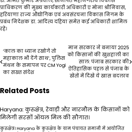
डॉ. अमित कुमार अग्रवाल, सोनीपत महानगरीय विकास
प्राधिकरण की मुख्य कार्यकारी अधिकारी ए मोना श्रीनिवास,
हरियाणा राज्य औद्योगिक एवं अवसंरचना विकास निगम के
प्रबंध निदेशक डा. आदित्य दहिया समेत कई अधिकारी शामिल
रहे।
Post
मान सरकार ने बनाया 2025
‘काल का ध्यान रखोगे तो
को किसानों की खुशहाली का
navigation
महाकाल भी देंगे साथ’, पुलिस
साल: पंजाब सरकार की
मंथन के समापन पर CM Yogi
ऐतिहासिक पहल से पंजाब के
का सख्त संदेश
खेतों में दिखे ये खास बदलाव
Related Posts
Haryana: कुरुक्षेत्र, रेवाड़ी और नारनौल के किसानों को
मिलेगी सरसों ऑयल मिल की सौगात।
कुरुक्षेत्र। Haryana के कुरुक्षेत्र के ग्राम पंचायत समानी में आयोजित