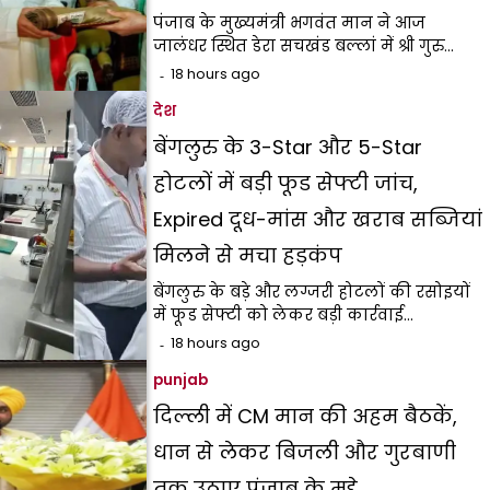
पंजाब के मुख्यमंत्री भगवंत मान ने आज
जालंधर स्थित डेरा सचखंड बल्लां में श्री गुरु…
18 hours ago
देश
बेंगलुरु के 3-Star और 5-Star
होटलों में बड़ी फूड सेफ्टी जांच,
Expired दूध-मांस और खराब सब्जियां
मिलने से मचा हड़कंप
बेंगलुरु के बड़े और लग्जरी होटलों की रसोइयों
में फूड सेफ्टी को लेकर बड़ी कार्रवाई…
18 hours ago
punjab
दिल्ली में CM मान की अहम बैठकें,
धान से लेकर बिजली और गुरबाणी
तक उठाए पंजाब के मुद्दे