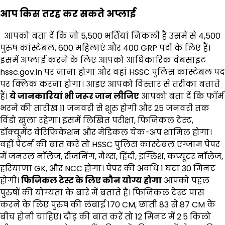
आप किस तरह कर सकते अप्लाई
आपको बता दें कि जो 5,500 भर्तियां निकली हैं उसमें से 4,500
पुरुष कांस्टेबल, 600 महिलाएं और 400 GRP पदों के लिए हैं।
इसमें अप्लाई करने के लिए आपको आधिकारिक वेबसाइट
hssc.gov.in पर जाना होगा और वहां HSSC पुलिस कांस्टेबल पद
पर क्लिक करना होगा। आइए आपको विस्तार से तरीका बताते
हैं।
ये जानकारियां भी जरूर जान लीजिए
आपको बता दें कि फॉर्म
भरने की तारीख 11 जनवरी से शुरु होगी और 25 जनवरी तक
विंडो खुला रहेगा। इसमें लिखित परीक्षा, फिजिकल टेस्ट,
डॉक्यूमेंट वेरिफिकेशन और मेडिकल चेक-अप शामिल होगा।
वहीं पैटर्न की बात करें तो HSSC पुलिस कांस्टेबल एग्जाम पेपर
में जनरल नॉलेज, रीजनिंग, मैथ्स, हिंदी, इंग्लिश, कंप्यूटर नॉलेज,
हरियाणा GK, और NCC होगा। पेपर की अवधि 1 घंटा 30 मिनट
होगी।
फिजिकल टेस्ट के लिए कौन योग्य होगा
आपको पहल
पुरुषों की योग्यता के बारे में बताते हैं। फिजिकल टेस्ट पास
करने के लिए पुरुष की लंबाई 170 CM, छाती 83 से 87 CM के
बीच होनी चाहिए। दौड़ की बात करें तो 12 मिनट में 2.5 किलो