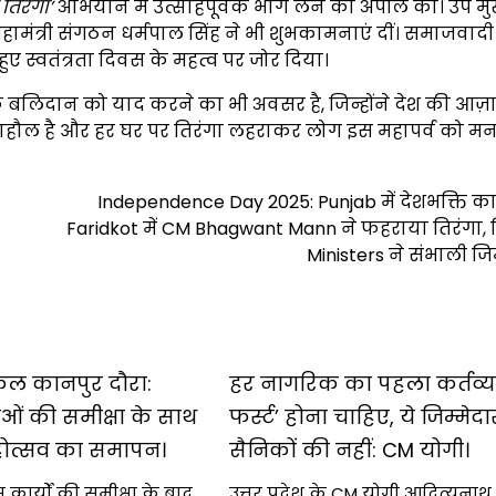
तिरंगा’
अभियान में उत्साहपूर्वक भाग लेने की अपील की। उप मुख्
देश महामंत्री संगठन धर्मपाल सिंह ने भी शुभकामनाएं दीं। समाजवादी 
 हुए स्वतंत्रता दिवस के महत्व पर जोर दिया।
े बलिदान को याद करने का भी अवसर है, जिन्होंने देश की आज़ा
 माहौल है और हर घर पर तिरंगा लहराकर लोग इस महापर्व को मना र
Independence Day 2025: Punjab में देशभक्ति का 
Faridkot में CM Bhagwant Mann ने फहराया तिरंगा, जि
Ministers ने संभाली जिम
ल कानपुर दौरा:
हर नागरिक का पहला कर्तव्य
ं की समीक्षा के साथ
फर्स्ट’ होना चाहिए, ये जिम्मेदा
महोत्सव का समापन।
सैनिकों की नहीं: CM योगी।
स कार्यों की समीक्षा के बाद
उत्तर प्रदेश के CM योगी आदित्यनाथ 