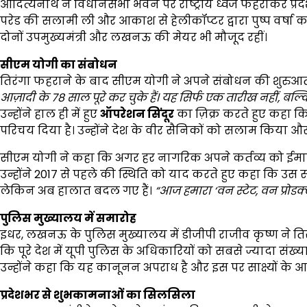
आदित्यनाथ ने विधानसभा भवन पर राष्ट्रीय ध्वज फहराकर प्रदेशव
परेड की सलामी ली और आकाश से हेलीकॉप्टर द्वारा पुष्प वर्षा करा
दोनों उपमुख्यमंत्री और लखनऊ की मेयर भी मौजूद रहीं।
सीएम योगी का संबोधन
तिरंगा फहराने के बाद सीएम योगी ने अपने संबोधन की शुरुआत 
आज़ादी के 78
साल पूरे कर चुके हैं। यह सिर्फ एक तारीख नहीं,
बल्क
उन्होंने हाल ही में हुए
ऑपरेशन सिंदूर
का ज़िक्र करते हुए कहा कि
परिचय दिया है। उन्होंने देश के वीर सैनिकों को सलाम किया औ
सीएम योगी ने कहा कि अगर हर नागरिक अपने कर्तव्य को ईमानद
उन्होंने 2017 से पहले की स्थिति को याद करते हुए कहा कि उस 
लेकिन अब हालात बदल गए हैं।
“
आज हमारा ‘
वन स्टेट,
वन प्रोडक
पुलिस मुख्यालय में समारोह
इधर, लखनऊ के पुलिस मुख्यालय में डीजीपी राजीव कृष्ण ने तिर
कि पूरे देश में यूपी पुलिस के अधिकारियों को सबसे ज्यादा संख्या 
उन्होंने कहा कि यह कानूनन अपराध है और इस पर साक्ष्यों के आध
प्रदेशभर से शुभकामनाओं का सिलसिला