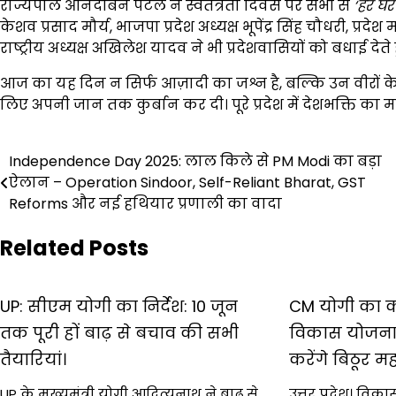
राज्यपाल आनंदीबेन पटेल ने स्वतंत्रता दिवस पर सभी से
‘
हर घर 
केशव प्रसाद मौर्य, भाजपा प्रदेश अध्यक्ष भूपेंद्र सिंह चौधरी, प्र
राष्ट्रीय अध्यक्ष अखिलेश यादव ने भी प्रदेशवासियों को बधाई देते
आज का यह दिन न सिर्फ आज़ादी का जश्न है, बल्कि उन वीरों क
लिए अपनी जान तक कुर्बान कर दी। पूरे प्रदेश में देशभक्ति का
Post
Independence Day 2025: लाल किले से PM Modi का बड़ा
ऐलान – Operation Sindoor, Self-Reliant Bharat, GST
navigation
Reforms और नई हथियार प्रणाली का वादा
Related Posts
UP: सीएम योगी का निर्देश: 10 जून
CM योगी का क
तक पूरी हों बाढ़ से बचाव की सभी
विकास योजनाओ
तैयारियां।
करेंगे बिठूर 
UP के मुख्यमंत्री योगी आदित्यनाथ ने बाढ़ से
उत्तर प्रदेश। विका