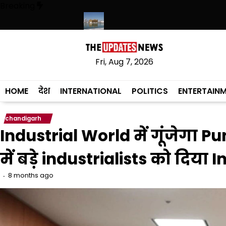
Skip
Breaking
to
content
 करने का फैसला वापस
श्री गुरु हरिकृष्ण साहिब जी के प्रकाश पर्व पर श्री हरिमंदिर सा
Fri, Aug 7, 2026
HOME
देश
INTERNATIONAL
POLITICS
ENTERTAIN
chandigarh
Industrial World में गूंजेगा
में बड़े industrialists को दिया
8 months ago