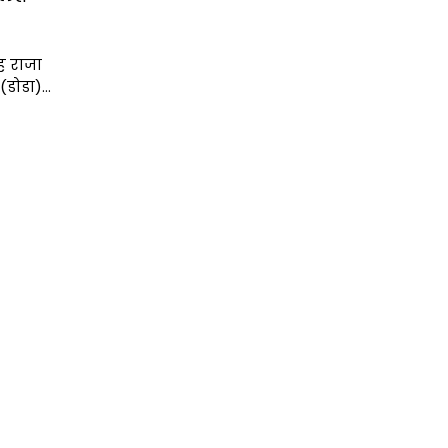
ंह राजा
(डोडा)…