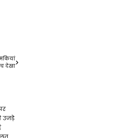
धमकियां
च देखा
पर
 उजड़े
ं
ालत