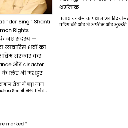
शर्मनाक
पंजाब कांग्रेस के प्रधान अमरिंदर सि
tinder Singh Shanti
वड़िंग की ओर से अफीम और भुक्की 
uman Rights
के नए सदस्य —
ादा लावारिस शवों का
ंतिम संस्कार कर
ulance और disaster
es के लिए भी मशहूर
माज सेवा में बड़ा नाम
dma Shri से सम्मानित…
 are marked
*