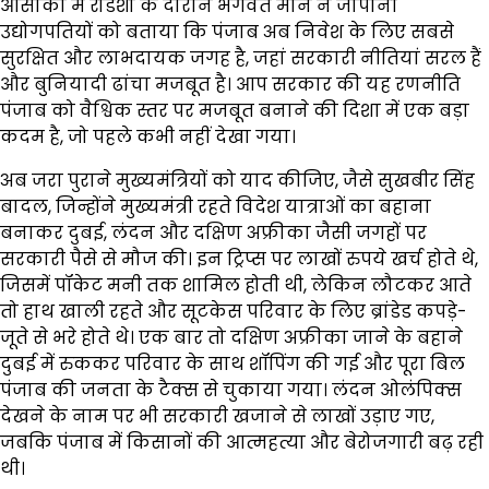
ओसाका में रोडशो के दौरान भगवंत मान ने जापानी
उद्योगपतियों को बताया कि पंजाब अब निवेश के लिए सबसे
सुरक्षित और लाभदायक जगह है, जहां सरकारी नीतियां सरल हैं
और बुनियादी ढांचा मजबूत है। आप सरकार की यह रणनीति
पंजाब को वैश्विक स्तर पर मजबूत बनाने की दिशा में एक बड़ा
कदम है, जो पहले कभी नहीं देखा गया।
अब जरा पुराने मुख्यमंत्रियों को याद कीजिए, जैसे सुखबीर सिंह
बादल, जिन्होंने मुख्यमंत्री रहते विदेश यात्राओं का बहाना
बनाकर दुबई, लंदन और दक्षिण अफ्रीका जैसी जगहों पर
सरकारी पैसे से मौज की। इन ट्रिप्स पर लाखों रुपये खर्च होते थे,
जिसमें पॉकेट मनी तक शामिल होती थी, लेकिन लौटकर आते
तो हाथ खाली रहते और सूटकेस परिवार के लिए ब्रांडेड कपड़े-
जूते से भरे होते थे। एक बार तो दक्षिण अफ्रीका जाने के बहाने
दुबई में रुककर परिवार के साथ शॉपिंग की गई और पूरा बिल
पंजाब की जनता के टैक्स से चुकाया गया। लंदन ओलंपिक्स
देखने के नाम पर भी सरकारी खजाने से लाखों उड़ाए गए,
जबकि पंजाब में किसानों की आत्महत्या और बेरोजगारी बढ़ रही
थी।