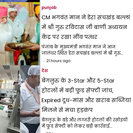
punjab
CM भगवंत मान ने डेरा सचखंड बल्लां
में श्री गुरु रविदास जी बाणी अध्ययन
केंद्र पर रखा नींव पत्थर
पंजाब के मुख्यमंत्री भगवंत मान ने आज
जालंधर स्थित डेरा सचखंड बल्लां में श्री गुरु…
21 hours ago
देश
बेंगलुरु के 3-Star और 5-Star
होटलों में बड़ी फूड सेफ्टी जांच,
Expired दूध-मांस और खराब सब्जियां
मिलने से मचा हड़कंप
बेंगलुरु के बड़े और लग्जरी होटलों की रसोइयों
में फूड सेफ्टी को लेकर बड़ी कार्रवाई…