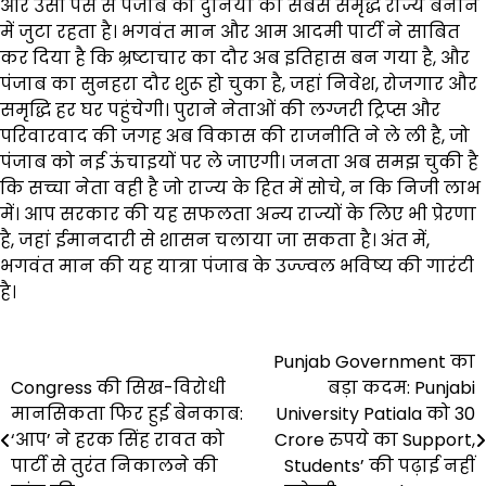
और उसी पैसे से पंजाब को दुनिया का सबसे समृद्ध राज्य बनाने
में जुटा रहता है। भगवंत मान और आम आदमी पार्टी ने साबित
कर दिया है कि भ्रष्टाचार का दौर अब इतिहास बन गया है, और
पंजाब का सुनहरा दौर शुरू हो चुका है, जहां निवेश, रोजगार और
समृद्धि हर घर पहुंचेगी। पुराने नेताओं की लग्जरी ट्रिप्स और
परिवारवाद की जगह अब विकास की राजनीति ने ले ली है, जो
पंजाब को नई ऊंचाइयों पर ले जाएगी। जनता अब समझ चुकी है
कि सच्चा नेता वही है जो राज्य के हित में सोचे, न कि निजी लाभ
में। आप सरकार की यह सफलता अन्य राज्यों के लिए भी प्रेरणा
है, जहां ईमानदारी से शासन चलाया जा सकता है। अंत में,
भगवंत मान की यह यात्रा पंजाब के उज्ज्वल भविष्य की गारंटी
है।
Post
Punjab Government का
Congress की सिख-विरोधी
बड़ा कदम: Punjabi
navigation
मानसिकता फिर हुई बेनकाब:
University Patiala को 30
‘आप’ ने हरक सिंह रावत को
Crore रुपये का Support,
पार्टी से तुरंत निकालने की
Students’ की पढ़ाई नहीं