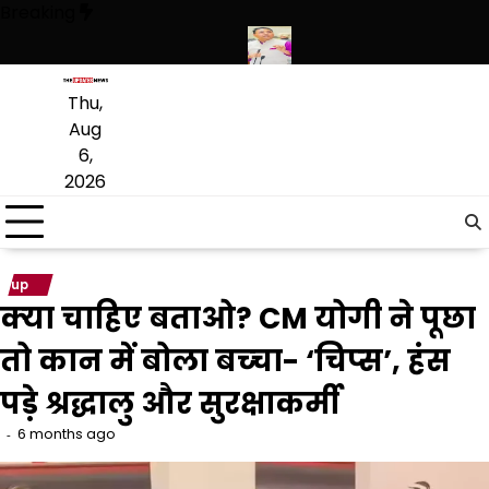
Skip
Breaking
to
content
े हथियारों की बड़ी खेप बरामद की
अमन अरोड़ा ने शाहकोट हलके में नौकरियों के मा
Thu,
Aug
6,
2026
up
क्‍या चाहिए बताओ? CM योगी ने पूछा
तो कान में बोला बच्‍चा- ‘चिप्‍स’, हंस
पड़े श्रद्धालु और सुरक्षाकर्मी
6 months ago