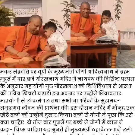
मकर संक्रांति पर यूपी के मुख्यमंत्री योगी आदित्यनाथ ने ब्रह्म
मुहूर्त में चार बजे गोरखनाथ मंदिर में नाथपंथ की विशिष्ट परंपरा
के अनुसार महायोगी गुरु गोरखनाथ को विधिविधान से आस्था
की पवित्र खिचड़ी चढ़ाई। इस अवसर पर उन्होंने शिवावतार
महायोगी से लोकमंगल तथा सभी नागरिकों के सुखमय-
समृद्धमय जीवन की प्रार्थना की। इस दौरान मंदिर में मौजूद एक
छोटे बच्‍चे को उन्‍होंने दुलार किया। बच्‍चे से योगी ने पूछा कि उसे
क्‍या चाहिए। दो तीन बार पूछने पर बच्‍चे ने योगी में कान में
कहा- चिप्‍स चाहिए। यह सुनते ही मुख्‍यमंत्री ठहाके लगाने लगे।