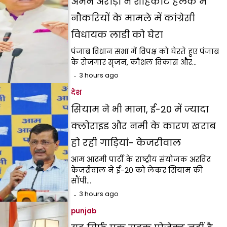
अमन अरोड़ा ने शाहकोट हलके में
नौकरियों के मामले में कांग्रेसी
विधायक लाडी को घेरा
पंजाब विधान सभा में विपक्ष को घेरते हुए पंजाब
के रोजगार सृजन, कौशल विकास और…
3 hours ago
देश
सियाम ने भी माना, ई-20 में ज्यादा
क्लोराइड और नमी के कारण खराब
हो रही गाड़ियां- केजरीवाल
आम आदमी पार्टी के राष्ट्रीय संयोजक अरविंद
केजरीवाल ने ई-20 को लेकर सियाम की
सौंपी…
3 hours ago
punjab