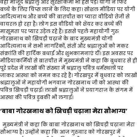
वहां मौजूद श्रद्धालु और सुरक्षाकर्मी भी हंस पड़े। योगी ने फिर
बच्‍चे के लिए चिप्‍स लाने के लिए कहा। सोशल मीडिया पर योगी
आदित्‍यनाथ और बच्‍चे की बातचीत का प्‍यारा वीडियो तेजी से
वायरल हो रहा है। लोग इस वीडियो को शेयर कर बच्‍चे की
मासूमता पर प्‍यार उड़ेल रहे हैं। इससे पहले महायोगी गुरु
गोरखनाथ को खिचड़ी चढ़ाने के बाद मुख्यमंत्री योगी
आदित्यनाथ ने सभी नागरिकों, संतों और श्रद्धालुओं को मकर
संक्रांति की हार्दिक बधाई और शुभकामनाएं दीं। इस अवसर पर
मीडियाकर्मियों से बातचीत में मुख्यमंत्री ने कहा कि बुधवार से ही
पूरे प्रदेश में लाखों की संख्या में श्रद्धालु पवित्र धर्मस्थलों पर
जाकर आस्था को नमन कर रहे हैं। गोरखपुर में बुधवार को लाखों
श्रद्धालुओं ने महायोगी भगवान गोरखनाथ जी को आस्था की
पवित्र खिचड़ी चढ़ाई। लाखों श्रद्धालुओं ने प्रयागराज के संगम में
आस्था की पवित्र डुबकी भी लगाई।
‘बाबा गोरखनाथ को खिचड़ी चढ़ाना मेरा सौभाग्य’
मुख्यमंत्री ने कहा कि बाबा गोरखनाथ को खिचड़ी चढ़ाना मेरा
सौभाग्य है। उन्होंने कहा कि आज गुरुवार को गोरखपुर में