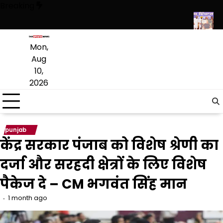
Skip
Breaking
to
content
रीज़ों को दिया कैशलेस उपचार, ₹316.50 करोड़ से अधिक ख़र्च
‘आप’ आगामी पंजाब व
Mon,
Aug
10,
2026
punjab
केंद्र सरकार पंजाब को विशेष श्रेणी का
दर्जा और सरहदी क्षेत्रों के लिए विशेष
पैकेज दे – CM भगवंत सिंह मान
1 month ago