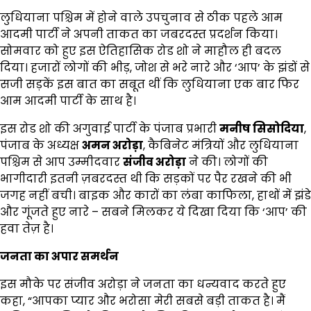
लुधियाना पश्चिम में होने वाले उपचुनाव से ठीक पहले आम
आदमी पार्टी ने अपनी ताकत का जबरदस्त प्रदर्शन किया।
सोमवार को हुए इस ऐतिहासिक रोड शो ने माहौल ही बदल
दिया। हजारों लोगों की भीड़, जोश से भरे नारे और ‘आप’ के झंडों से
सजी सड़कें इस बात का सबूत थीं कि लुधियाना एक बार फिर
आम आदमी पार्टी के साथ है।
इस रोड शो की अगुवाई पार्टी के पंजाब प्रभारी
मनीष सिसोदिया
,
पंजाब के अध्यक्ष
अमन अरोड़ा
, कैबिनेट मंत्रियों और लुधियाना
पश्चिम से आप उम्मीदवार
संजीव अरोड़ा
ने की। लोगों की
भागीदारी इतनी ज़बरदस्त थी कि सड़कों पर पैर रखने की भी
जगह नहीं बची। बाइक और कारों का लंबा काफिला, हाथों में झंडे
और गूंजते हुए नारे – सबने मिलकर ये दिखा दिया कि ‘आप’ की
हवा तेज़ है।
जनता का अपार समर्थन
इस मौके पर संजीव अरोड़ा ने जनता का धन्यवाद करते हुए
कहा, “आपका प्यार और भरोसा मेरी सबसे बड़ी ताकत है। मैं