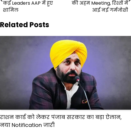
navigation
कई Leaders AAP में हुए
की अहम Meeting, रिश्तों में
शामिल
आई नई गर्मजोशी
Related Posts
राशन कार्ड को लेकर पंजाब सरकार का बड़ा ऐलान,
नया Notification जारी