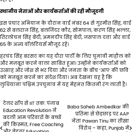
स्थानीय नेताओं और कार्यकर्ताओं की रही मौजूदगी
इस प्रचार अभियान के दौरान वार्ड नंबर 64 से गुरमीत सिंह, वार्ड
62 से बलराज सिंह, बलजिंदर कौर, सोमपाल, करण सिंह भल्ला,
तिरलोचन सिंह बेदी, अमनदीप सिंह बेदी, जसपाल दत्ता और वार्ड
65 के अन्य वॉलंटियर्स मौजूद रहे।
हरचंद सिंह बरसट का यह दौरा पार्टी के लिए चुनावी माहौल को
और मज़बूत करने वाला साबित हुआ। उन्होंने कार्यकर्ताओं को
उत्साह और जोश से भर दिया और जनता के बीच ‘आप’ की छवि
को मजबूत करने का संदेश दिया। अब देखना यह है कि
लुधियाना पश्चिम उपचुनाव में यह मेहनत कितनी रंग लाती है।
Post
टेलर शॉप से IIT तक: पंजाब
Baba Saheb Ambedkar की
Education Revolution ने
navigation
प्रतिमा से छेड़छाड़ पर AAP
बदली आम परिवारों के बच्चों
नेता Pawan Tinu का तीखा
की किस्मत, Free Coaching
विरोध – कहा, Punjab में
और बेहतर Education