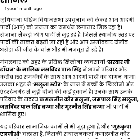
1 year 1 month ago
लुधियाना पश्चिम विधानसभा उपचुनाव को लेकर आम आदमी
पार्टी (आप) को जनता का समर्थन लगातार मिल रहा है।
रोजाना सैकड़ों लोग पार्टी से जुड़ रहे हैं, जिससे स्थानीय स्तर पर
पार्टी की ताकत बढ़ती जा रही है और आप उम्मीदवार संजीव
अरोड़ा की जीत के चांस और भी मजबूत हो रहे हैं।
मंगलवार को शहर के प्रसिद्ध खिलौना व्यवसायी
‘
सरदार जी
टॉयज’ के मालिक जसविंदर पाल सिंह
ने अपने परिवार और
करीब 150 समर्थकों के साथ आम आदमी पार्टी का दामन थामा।
उनका शहर में
‘
सलूजा स्टोर
‘
के नाम से बच्चों के खिलौनों और
एंटरटेनमेंट से जुड़ी चीजों की कई दुकानें हैं। उनके साथ उनके
परिवार के सदस्य
कमलजीत कौर सलूजा
,
जसपाल सिंह सलूजा
,
जसविंदर पाल सिंह बग्गा और गुरमीत सिंह बग्गा
भी पार्टी में
शामिल हुए।
यह परिवार सामाजिक कामों से भी जुड़ा हुआ है और
‘
गुरुकृपा
एनजीओ’
चलाता है, जिसकी संचालनकर्ता कमलजीत कौर