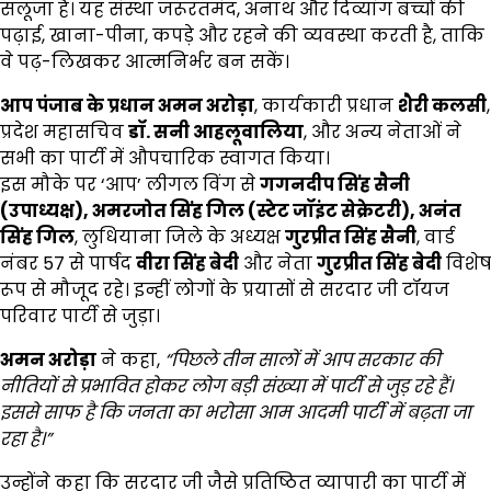
सलूजा हैं। यह संस्था जरूरतमंद, अनाथ और दिव्यांग बच्चों की
पढ़ाई, खाना-पीना, कपड़े और रहने की व्यवस्था करती है, ताकि
वे पढ़-लिखकर आत्मनिर्भर बन सकें।
आप पंजाब के प्रधान अमन अरोड़ा
, कार्यकारी प्रधान
शैरी कलसी
,
प्रदेश महासचिव
डॉ. सनी आहलूवालिया
, और अन्य नेताओं ने
सभी का पार्टी में औपचारिक स्वागत किया।
इस मौके पर ‘आप’ लीगल विंग से
गगनदीप सिंह सैनी
(उपाध्यक्ष)
,
अमरजोत सिंह गिल (स्टेट जॉइंट सेक्रेटरी)
,
अनंत
सिंह गिल
, लुधियाना जिले के अध्यक्ष
गुरप्रीत सिंह सैनी
, वार्ड
नंबर 57 से पार्षद
वीरा सिंह बेदी
और नेता
गुरप्रीत सिंह बेदी
विशेष
रूप से मौजूद रहे। इन्हीं लोगों के प्रयासों से सरदार जी टॉयज
परिवार पार्टी से जुड़ा।
अमन अरोड़ा
ने कहा,
“
पिछले तीन सालों में आप सरकार की
नीतियों से प्रभावित होकर लोग बड़ी संख्या में पार्टी से जुड़ रहे हैं।
इससे साफ है कि जनता का भरोसा आम आदमी पार्टी में बढ़ता जा
रहा है।”
उन्होंने कहा कि सरदार जी जैसे प्रतिष्ठित व्यापारी का पार्टी में