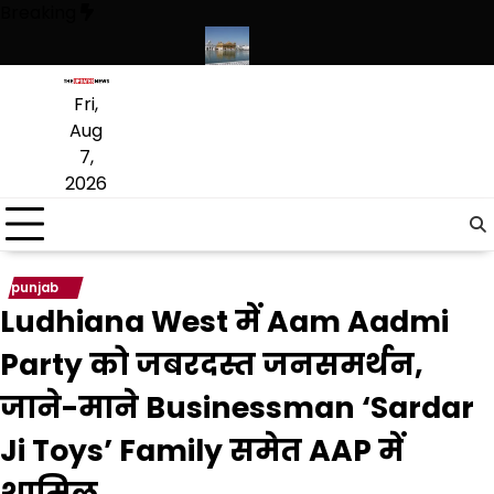
Skip
Breaking
to
content
ंस्कृत लागू करने का फैसला वापस
श्री गुरु हरिकृष्ण साहिब जी के प्रकाश पर्व पर श्री 
Fri,
Aug
7,
2026
punjab
Ludhiana West में Aam Aadmi
Party को जबरदस्त जनसमर्थन,
जाने-माने Businessman ‘Sardar
Ji Toys’ Family समेत AAP में
शामिल