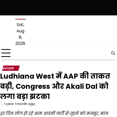
Skip
Breaking
to
content
ी है, अब वह राजनीति में वापसी के लिए भाजपा से समझौता करने की कोशिश कर रही ह
Sat,
Aug
8,
2026
punjab
Ludhiana West में AAP की ताकत
बढ़ी, Congress और Akali Dal को
लगा बड़ा झटका
1 year 1 month ago
हर दिन लोग हो रहे आम आदमी पार्टी से जुड़ने को मजबूर,
मान