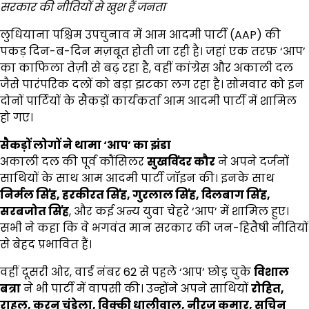
सरकार की नीतियों से खुश हैं जनता
लुधियाना पश्चिम उपचुनाव में आम आदमी पार्टी (AAP) की
पकड़ दिन-ब-दिन मज़बूत होती जा रही है। जहां एक तरफ़ ‘आप’
का काफिला तेज़ी से बढ़ रहा है, वहीं कांग्रेस और अकाली दल
जैसे पारंपरिक दलों को बड़ा झटका लग रहा है। सोमवार को इन
दोनों पार्टियों के सैकड़ों कार्यकर्ता आम आदमी पार्टी में शामिल
हो गए।
सैकड़ों लोगों ने थामा ‘
आप’
का झंडा
अकाली दल की पूर्व कौंसिलर
सुखविंदर कौर
ने अपने दर्जनों
साथियों के साथ आम आदमी पार्टी जॉइन की। इनके साथ
निर्मल सिंह,
हरकीरत सिंह,
गुरलाल सिंह,
दिलबाग सिंह,
सरबजोत सिंह
, और कई अन्य युवा चेहरे ‘आप’ में शामिल हुए।
सभी ने कहा कि वे भगवंत मान सरकार की जन-हितैषी नीतियों
से बेहद प्रभावित हैं।
वहीं दूसरी ओर, वार्ड नंबर 62 से पहले ‘आप’ छोड़ चुके
विशाल
बत्रा
ने भी पार्टी में वापसी की। उन्होंने अपने साथियों
रोहित,
राहुल,
करन चंडेला,
विक्की धालीवाल,
नीरज कुमार,
सचिन