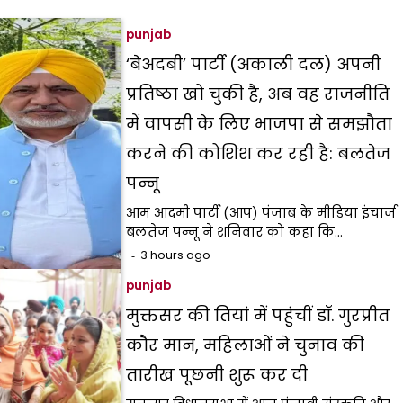
punjab
‘बेअदबी’ पार्टी (अकाली दल) अपनी
प्रतिष्ठा खो चुकी है, अब वह राजनीति
में वापसी के लिए भाजपा से समझौता
करने की कोशिश कर रही है: बलतेज
पन्नू
आम आदमी पार्टी (आप) पंजाब के मीडिया इंचार्ज
बलतेज पन्नू ने शनिवार को कहा कि…
3 hours ago
punjab
मुक्तसर की तियां में पहुंचीं डॉ. गुरप्रीत
कौर मान, महिलाओं ने चुनाव की
तारीख पूछनी शुरू कर दी