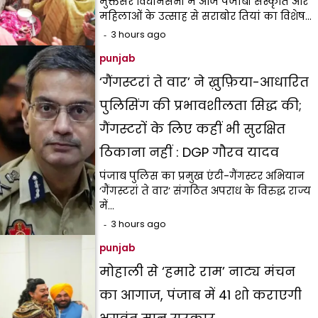
मुक्तसर विधानसभा में आज पंजाबी संस्कृति और
महिलाओं के उत्साह से सराबोर तियां का विशेष…
3 hours ago
punjab
‘गैंगस्टरां ते वार’ ने ख़ुफ़िया-आधारित
पुलिसिंग की प्रभावशीलता सिद्ध की;
गैंगस्टरों के लिए कहीं भी सुरक्षित
ठिकाना नहीं : DGP गौरव यादव
पंजाब पुलिस का प्रमुख एंटी-गैंगस्टर अभियान
‘गैंगस्टरां ते वार’ संगठित अपराध के विरुद्ध राज्य
में…
3 hours ago
punjab
मोहाली से ‘हमारे राम’ नाट्य मंचन
का आगाज, पंजाब में 41 शो कराएगी