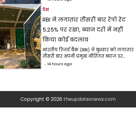
देश
RBI ने लगातार तीसरी बार रेपो रेट
5.25% पर रखा, ब्याज दरों में नहीं
किया कोई बदलाव
भारतीय रिजर्व बैंक (RBI) ने बुधवार को लगातार
तीसरी बार अपनी प्रमुख नीतिगत ब्याज दर…
14 hours ago
Copyright © 2026
theupdatesnews.com