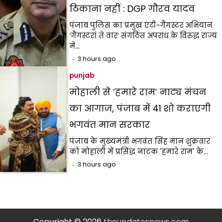
ठिकाना नहीं : DGP गौरव यादव
पंजाब पुलिस का प्रमुख एंटी-गैंगस्टर अभियान
‘गैंगस्टरां ते वार’ संगठित अपराध के विरुद्ध राज्य
में…
3 hours ago
punjab
मोहाली से ‘हमारे राम’ नाट्य मंचन
का आगाज, पंजाब में 41 शो कराएगी
भगवंत मान सरकार
पंजाब के मुख्यमंत्री भगवंत सिंह मान शुक्रवार
को मोहाली में प्रसिद्ध नाटक 'हमारे राम' के…
3 hours ago
Copyright © 2026
theupdatesnews.com