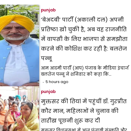
punjab
‘बेअदबी’ पार्टी (अकाली दल) अपनी
प्रतिष्ठा खो चुकी है, अब वह राजनीति
में वापसी के लिए भाजपा से समझौता
करने की कोशिश कर रही है: बलतेज
पन्नू
आम आदमी पार्टी (आप) पंजाब के मीडिया इंचार्ज
बलतेज पन्नू ने शनिवार को कहा कि…
5 hours ago
punjab
मुक्तसर की तियां में पहुंचीं डॉ. गुरप्रीत
कौर मान, महिलाओं ने चुनाव की
तारीख पूछनी शुरू कर दी
मुक्तसर विधानसभा में आज पंजाबी संस्कृति और