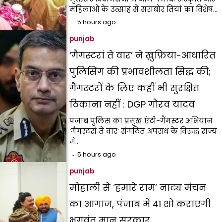
महिलाओं के उत्साह से सराबोर तियां का विशेष…
5 hours ago
punjab
‘गैंगस्टरां ते वार’ ने ख़ुफ़िया-आधारित
पुलिसिंग की प्रभावशीलता सिद्ध की;
गैंगस्टरों के लिए कहीं भी सुरक्षित
ठिकाना नहीं : DGP गौरव यादव
पंजाब पुलिस का प्रमुख एंटी-गैंगस्टर अभियान
‘गैंगस्टरां ते वार’ संगठित अपराध के विरुद्ध राज्य
में…
5 hours ago
punjab
मोहाली से ‘हमारे राम’ नाट्य मंचन
का आगाज, पंजाब में 41 शो कराएगी
भगवंत मान सरकार