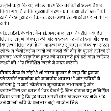
उन्होंने कहा कि यह मॉडल पारंपरिक तरीकों से अलग तैयार
किया गया है ताकि शुरुआती चरण- 6वीं कक्षा से ही छात्रों की
रुचि के अनुसार व्यक्तिगत, डेटा-आधारित गाइडेंस प्रदान की जा
सके।
पी.एस.ई.बी. के चेयरमैन डॉ. अमरपाल सिंह ने परीक्षा-केंद्रित
शिक्षा से संपूर्ण विकास की ओर बदलाव पर जोर दिया और कहा
कि सच्ची शिक्षा वही है जो आपके लिए सुनहरा भविष्य का रास्ता
खोले। ये लैबोरेटरीज़ छात्रों को नंबरों की दौड़ के पुराने तरीकों से
हटकर अपने प्राकृतिक हुनर को पहचानते हुये इसे ठोस करियर
लक्ष्यों की ओर निर्देशित करने में मदद करेंगी।
बियोंड मेंटर के सीईओ श्री सौरव कुमार ने कहा कि हमारा
प्लेटफॉर्म तकनीक को मानवीय भावनाओं और रुचियों से
जोड़ता है। ए.आई. स्केलेबल मूल्यांकन संभालता है और
काउंसलिंग का काम पेशेवर देखते हैं, जिस दौरान यह सुनिश्चित
किया जाता है कि हर बच्चा अपनी बात खुलकर रख सके और
उसे अपनी रुचि के अनुसार सही गाइडेंस मिले।