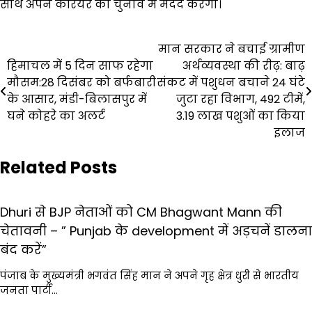
साथ अपने करियर की चुनाव में मदद करेगा।
Post
मान सरकार ने बचाई ग्रामीण
हिमाचल में 5 दिन साफ रहेगा
अर्थव्यवस्था की रीढ़: बाढ़
navigation
मौसम:28 दिसंबर को बर्फबारी
संकट में पशुधन बचाने 24 घंटे
के आसार, मंडी-बिलासपुर में
जुटा रहा विभाग, 492 टीमें,
घने कोहरे का अलर्ट
3.19 लाख पशुओं का किया
इलाज
Related Posts
Dhuri से BJP नेताओं को CM Bhagwant Mann की
चेतावनी – ” Punjab के development में अड़चनें डालना
बंद करें”
पंजाब के मुख्यमंत्री भगवंत सिंह मान ने अपने गृह क्षेत्र धुरी से भारतीय
जनता पार्टी…