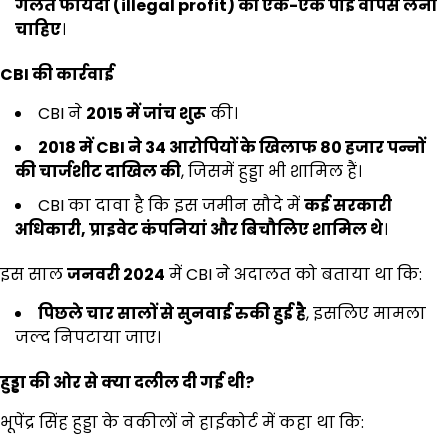
गलत फायदा (
illegal profit)
की एक-एक पाई वापस लेनी
चाहिए
।
CBI
की कार्रवाई
CBI ने
2015
में जांच शुरू
की।
2018
में
CBI
ने
34
आरोपियों के खिलाफ
80
हजार पन्नों
की चार्जशीट दाखिल की
, जिसमें हुड्डा भी शामिल हैं।
CBI का दावा है कि इस जमीन सौदे में
कई सरकारी
अधिकारी
,
प्राइवेट कंपनियां और बिचौलिए शामिल थे
।
इस साल
जनवरी
2024
में CBI ने अदालत को बताया था कि:
पिछले चार सालों से सुनवाई रुकी हुई है
, इसलिए मामला
जल्द निपटाया जाए।
हुड्डा की ओर से क्या दलील दी गई थी
?
भूपेंद्र सिंह हुड्डा के वकीलों ने हाईकोर्ट में कहा था कि: