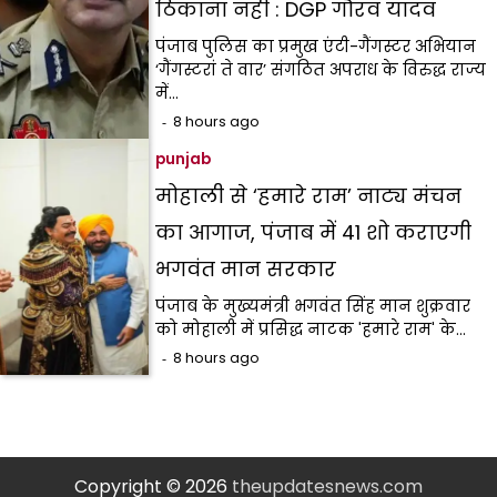
ठिकाना नहीं : DGP गौरव यादव
पंजाब पुलिस का प्रमुख एंटी-गैंगस्टर अभियान
‘गैंगस्टरां ते वार’ संगठित अपराध के विरुद्ध राज्य
में…
8 hours ago
punjab
मोहाली से ‘हमारे राम’ नाट्य मंचन
का आगाज, पंजाब में 41 शो कराएगी
भगवंत मान सरकार
पंजाब के मुख्यमंत्री भगवंत सिंह मान शुक्रवार
को मोहाली में प्रसिद्ध नाटक 'हमारे राम' के…
8 hours ago
Copyright © 2026
theupdatesnews.com