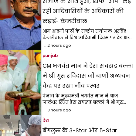
समाज के साथ हुआ, सिर्फ ‘‘आप’’ लड़
रही आदिवासियों के अधिकारों की
लड़ाई- केजरीवाल
आम आदमी पार्टी के राष्ट्रीय संयोजक अरविंद
केजरीवाल ने विश्व आदिवासी दिवस पर देश भर…
2 hours ago
punjab
CM भगवंत मान ने डेरा सचखंड बल्लां
में श्री गुरु रविदास जी बाणी अध्ययन
केंद्र पर रखा नींव पत्थर
पंजाब के मुख्यमंत्री भगवंत मान ने आज
जालंधर स्थित डेरा सचखंड बल्लां में श्री गुरु…
3 hours ago
देश
बेंगलुरु के 3-Star और 5-Star