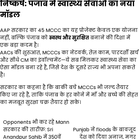
निष्कर्ष: पंजाब में स्वास्थ्य सेवाओं का नया
मॉडल
AAP सरकार का 45 MCCC का यह प्रोजेक्ट केवल एक योजना
नहीं, बल्कि पंजाब को
स्वस्थ और सुरक्षित
बनाने की दिशा में
एक बड़ा कदम है।
AACs की शुरुआत, MCCCs का नेटवर्क, तेज़ काम, पारदर्शी खर्च
और सीधे CM का इंवॉल्वमेंट—ये सब मिलकर स्वास्थ्य सेवा का
ऐसा मॉडल बना रहे हैं, जिसे देश के दूसरे राज्य भी अपना सकते
हैं।
सरकार का कहना है कि बाकी बचे MCCCs भी जल्द तैयार
किए जा रहे हैं, ताकि पंजाब के हर कोने में माँ और बच्चे की सेहत
का मजबूत सुरक्षा चक्र तैयार हो सके।
Post
Opponents भी कर रहे Mann
सरकार की तारीफ़: Sri
Punjab ने floods के बावजूद
navigation
Anandpur Sahib में 350वें
देश को दिया अनाज, मगर