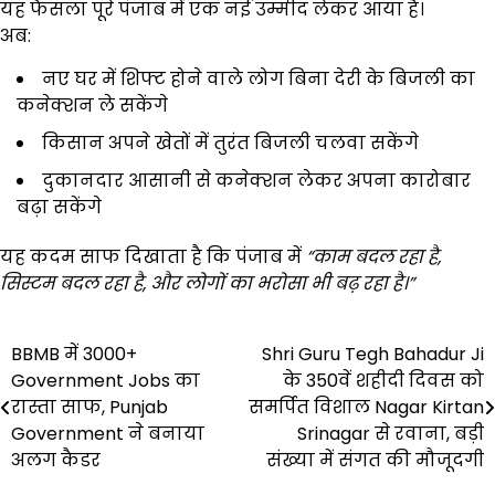
यह फैसला पूरे पंजाब में एक नई उम्मीद लेकर आया है।
अब:
नए घर में शिफ्ट होने वाले लोग बिना देरी के बिजली का
कनेक्शन ले सकेंगे
किसान अपने खेतों में तुरंत बिजली चलवा सकेंगे
दुकानदार आसानी से कनेक्शन लेकर अपना कारोबार
बढ़ा सकेंगे
यह कदम साफ दिखाता है कि पंजाब में
“
काम बदल रहा है
,
सिस्टम बदल रहा है
,
और लोगों का भरोसा भी बढ़ रहा है।
”
Post
BBMB में 3000+
Shri Guru Tegh Bahadur Ji
Government Jobs का
के 350वें शहीदी दिवस को
navigation
रास्ता साफ, Punjab
समर्पित विशाल Nagar Kirtan
Government ने बनाया
Srinagar से रवाना, बड़ी
अलग कैडर
संख्या में संगत की मौजूदगी