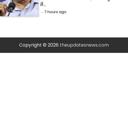
से…
7 hours ago
Copyright © 2026
theupdatesnews.com