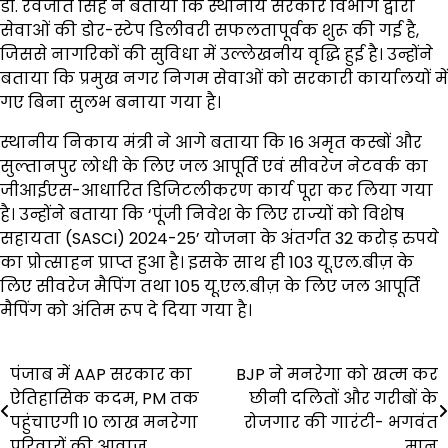
डॉ. रवजोत सिंह ने बताया कि स्थानीय सरकार विभाग द्वारा
सेवाओं की डोर-स्टेप डिलीवरी सफलतापूर्वक शुरू की गई है,
जिससे नागरिकों की सुविधा में उल्लेखनीय वृद्धि हुई है। उन्होंने
बताया कि प्रमुख नगर निगम सेवाओं को सरकारी कार्यालयों में
गए बिना सुलभ बनाया गया है।
स्थानीय निकाय मंत्री ने आगे बताया कि 16 अमृत कस्बों और
सुल्तानपुर लोधी के लिए जल आपूर्ति एवं सीवरेज नेटवर्क का
जीआईएस-आधारित डिजिटलीकरण कार्य पूरा कर लिया गया
है। उन्होंने बताया कि ‘पूंजी निवेश के लिए राज्यों को विशेष
सहायता (SASCI) 2024-25’ योजना के अंतर्गत 32 करोड़ रुपये
का प्रोत्साहन प्राप्त हुआ है। इसके साथ ही 103 यू.एल.बीज़ के
लिए सीवरेज मैपिंग तथा 105 यू.एल.बीज़ के लिए जल आपूर्ति
मैपिंग को अंतिम रूप दे दिया गया है।
Post
पंजाब में AAP सरकार का
BJP ने मनरेगा को खत्म कर
ऐतिहासिक कदम, PM तक
छीनी दलितों और गरीबों के
navigation
पहुंचाएगी 10 लाख मनरेगा
रोजगार की गारंटी- भगवंत
परिवारों की आवाज
मान