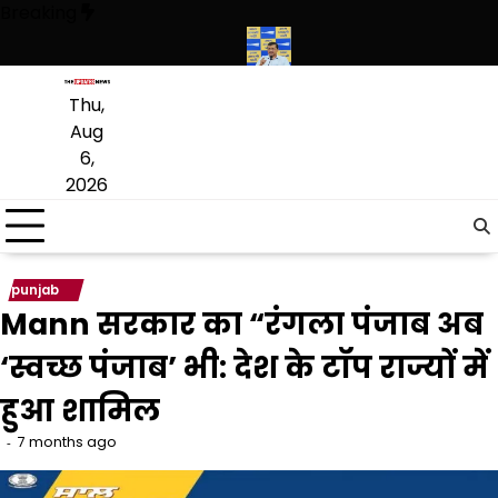
Skip
Breaking
to
content
 कांग्रेसी विधायक लाडी को घेरा
सियाम ने भी माना, ई-20 में ज्यादा क्लोराइड और 
Thu,
Aug
6,
2026
punjab
Mann सरकार का “रंगला पंजाब अब
‘स्वच्छ पंजाब’ भी: देश के टॉप राज्यों में
हुआ शामिल
7 months ago