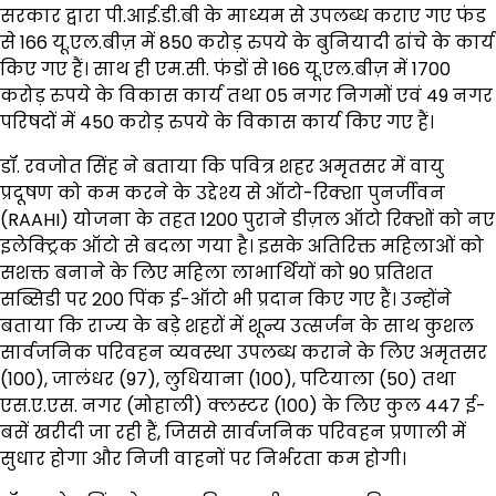
सरकार द्वारा पी.आई.डी.बी के माध्यम से उपलब्ध कराए गए फंड
से 166 यू.एल.बीज़ में 850 करोड़ रुपये के बुनियादी ढांचे के कार्य
किए गए हैं। साथ ही एम.सी. फंडों से 166 यू.एल.बीज़ में 1700
करोड़ रुपये के विकास कार्य तथा 05 नगर निगमों एवं 49 नगर
परिषदों में 450 करोड़ रुपये के विकास कार्य किए गए हैं।
डॉ. रवजोत सिंह ने बताया कि पवित्र शहर अमृतसर में वायु
प्रदूषण को कम करने के उद्देश्य से ऑटो-रिक्शा पुनर्जीवन
(RAAHI) योजना के तहत 1200 पुराने डीज़ल ऑटो रिक्शों को नए
इलेक्ट्रिक ऑटो से बदला गया है। इसके अतिरिक्त महिलाओं को
सशक्त बनाने के लिए महिला लाभार्थियों को 90 प्रतिशत
सब्सिडी पर 200 पिंक ई-ऑटो भी प्रदान किए गए हैं। उन्होंने
बताया कि राज्य के बड़े शहरों में शून्य उत्सर्जन के साथ कुशल
सार्वजनिक परिवहन व्यवस्था उपलब्ध कराने के लिए अमृतसर
(100), जालंधर (97), लुधियाना (100), पटियाला (50) तथा
एस.ए.एस. नगर (मोहाली) क्लस्टर (100) के लिए कुल 447 ई-
बसें खरीदी जा रही हैं, जिससे सार्वजनिक परिवहन प्रणाली में
सुधार होगा और निजी वाहनों पर निर्भरता कम होगी।