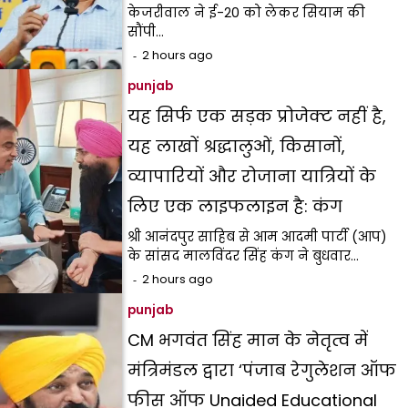
केजरीवाल ने ई-20 को लेकर सियाम की
सौंपी…
2 hours ago
punjab
यह सिर्फ एक सड़क प्रोजेक्ट नहीं है,
यह लाखों श्रद्धालुओं, किसानों,
व्यापारियों और रोजाना यात्रियों के
लिए एक लाइफलाइन है: कंग
श्री आनंदपुर साहिब से आम आदमी पार्टी (आप)
के सांसद मालविंदर सिंह कंग ने बुधवार…
2 hours ago
punjab
CM भगवंत सिंह मान के नेतृत्व में
मंत्रिमंडल द्वारा ‘पंजाब रेगुलेशन ऑफ
फीस ऑफ Unaided Educational