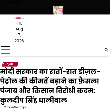
Skip
Breaking
to
content
स ने हथियारों की बड़ी खेप बरामद की
अमन अरोड़ा ने शाहकोट हलके में नौकरियों के
Fri,
Aug
7,
2026
punjab
मोदी सरकार का रातों-रात डीज़ल-
पेट्रोल की कीमतें बढ़ाने का फ़ैसला
पंजाब और किसान विरोधी कदम:
कुलदीप सिंह धालीवाल
2 months ago