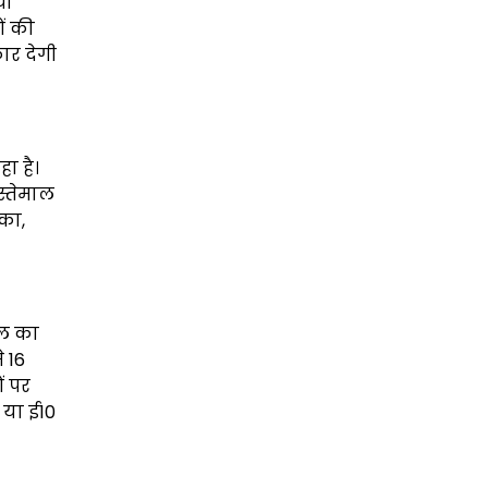
ों
ों की
ार देगी
ा है।
स्तेमाल
िका,
ाल का
 16
ं पर
 या ई10