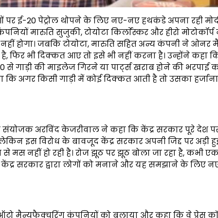
ों पर ई-20 पेट्रोल थोपने के लिए नए-नए हथकंडे अपना रही मोद
नियों मारुति सुजुकी, टोयोटा किर्लाेस्कर और हीरो मोटोकॉर्प 
 नहीं होगा। जबकि टोयोटा, मारुति सहित अन्य कंपनी ने ओनर 
है, फिर भी दिक्कत आए तो इसे भी नहीं करना है। उन्होंने कहा कि
-20 से गाड़ी की माइलेज गिरने या पार्ट्स खराब होने की भरपाई 
छूंगा कि अगर किसी गाड़ी में कोई दिक्कत आती है तो उसका हर्जान
रीय संयोजक अरविंद केजरीवाल ने कहा कि केंद्र सरकार पूरे देश प
, लेकिन इस विरोध के बावजूद केंद्र सरकार अपनी जिद्द पर अड़ी हु
से मस नहीं हो रही है। रोज झूठ पर झूठ बोला जा रहा है, कभी एक म
े हैं। केंद्र सरकार द्वारा लोगों को मनाने और यह समझाने के लिए
 मैन्युफैक्चरिंग कंपनियों को बुलाया और कहा कि वे प्रेस कॉन्