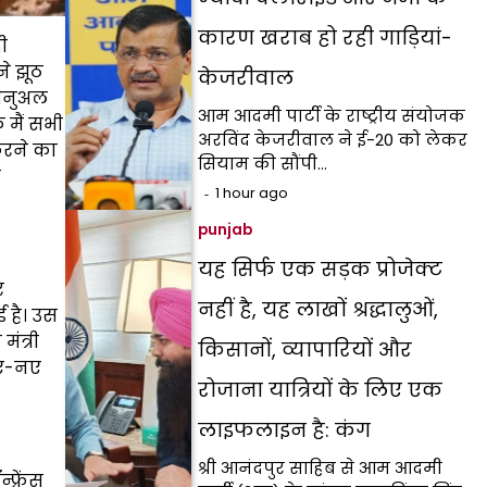
कारण खराब हो रही गाड़ियां-
ी
ने झूठ
केजरीवाल
मैनुअल
आम आदमी पार्टी के राष्ट्रीय संयोजक
 मैं सभी
अरविंद केजरीवाल ने ई-20 को लेकर
करने का
सियाम की सौंपी…
ा
1 hour ago
punjab
यह सिर्फ एक सड़क प्रोजेक्ट
र
नहीं है, यह लाखों श्रद्धालुओं,
ई है। उस
ंत्री
किसानों, व्यापारियों और
 नए-नए
रोजाना यात्रियों के लिए एक
लाइफलाइन है: कंग
श्री आनंदपुर साहिब से आम आदमी
फ्रेंस