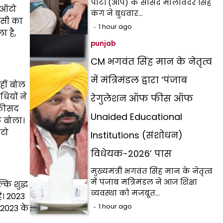
पार्टी (आप) के सांसद मालविंदर सिंह
ज ऑटो
कंग ने बुधवार…
किसी का
1 hour ago
 है,
punjab
CM भगवंत सिंह मान के नेतृत्व
में मंत्रिमंडल द्वारा ‘पंजाब
हीं बोल
धियों ने
रेगुलेशन ऑफ फीस ऑफ
 फीसद
Unaided Educational
ठ बोला।
ऑटो
Institutions (संशोधन)
विधेयक-2026’ पास
मुख्यमंत्री भगवंत सिंह मान के नेतृत्व
में पंजाब मंत्रिमंडल ने आज शिक्षा
कि शुद्ध
व्यवस्था को मजबूत…
ं। 2023
1 hour ago
 2023 के