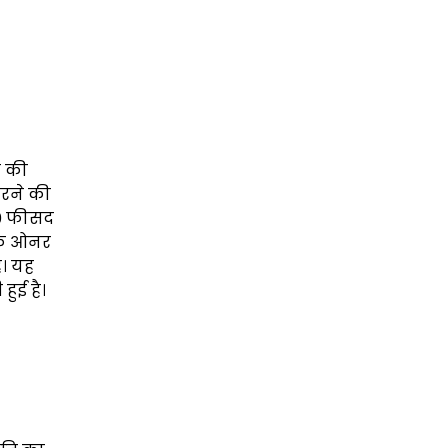
ल की
करने की
10 फीसद
नके ओनर
ै। यह
हुई है।