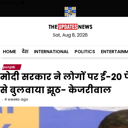
Skip
Breaking
to
content
 कांग्रेसी विधायक लाडी को घेरा
सियाम ने भी माना, ई-20 में ज्यादा क्लोराइड और 
Sat, Aug 8, 2026
HOME
देश
INTERNATIONAL
POLITICS
ENTERTAIN
punjab
मोदी सरकार ने लोगों पर ई-20 प
से बुलवाया झूठ- केजरीवाल
4 weeks ago