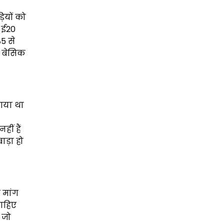
ड़ियों को
ं ई20
5 से
0 बेसिक
 गया था
ीं हैं
ाड़ा हो
 मांग
चाहिए
 जो