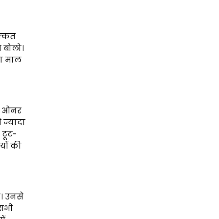
िक्कत
त बोलो।
का माल
का ओनर
े ज्यादा
 टूट-
ियों की
ा। उनसे
 सभी