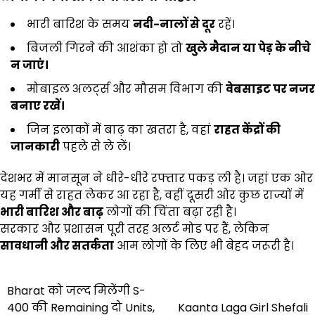
भारी बारिश के समय
नदी-नालों से दूर
रहें।
बिजली गिरने की आशंका हो तो
खुले मैदान या पेड़ के नीचे
न जाएं।
मोबाइल अलर्ट्स और मौसम विभाग की
वेबसाइट पर नजर
बनाए रखें।
जिन इलाकों में बाढ़ का खतरा है, वहां
राहत केंद्रों की
जानकारी
पहले से ले लें।
देशभर में मानसून ने धीरे-धीरे रफ्तार पकड़ ली है। जहां एक ओर
यह गर्मी से राहत लेकर आ रहा है, वहीं दूसरी ओर कुछ राज्यों में
भारी बारिश और बाढ़
लोगों की चिंता बढ़ा रही है।
सरकार और प्रशासन पूरी तरह अलर्ट मोड पर हैं, लेकिन
सावधानी और सतर्कता
आम लोगों के लिए भी बेहद जरूरी है।
Post
Bharat को जल्द मिलेंगी S-
400 की Remaining दो Units,
Kaanta Laga Girl Shefali