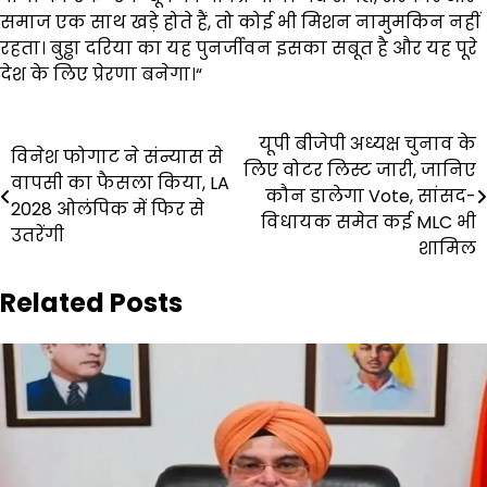
समाज एक साथ खड़े होते हैं, तो कोई भी मिशन नामुमकिन नहीं
रहता। बुड्ढा दरिया का यह पुनर्जीवन इसका सबूत है और यह पूरे
देश के लिए प्रेरणा बनेगा।“
Post
यूपी बीजेपी अध्यक्ष चुनाव के
विनेश फोगाट ने संन्यास से
लिए वोटर लिस्ट जारी, जानिए
navigation
वापसी का फैसला किया, LA
कौन डालेगा Vote, सांसद-
2028 ओलंपिक में फिर से
विधायक समेत कई MLC भी
उतरेंगी
शामिल
Related Posts