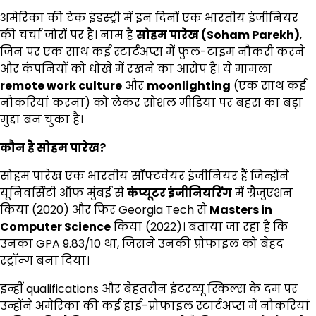
अमेरिका की टेक इंडस्ट्री में इन दिनों एक भारतीय इंजीनियर
की चर्चा जोरों पर है। नाम है
सोहम पारेख (
Soham Parekh)
,
जिन पर एक साथ कई स्टार्टअप्स में फुल-टाइम नौकरी करने
और कंपनियों को धोखे में रखने का आरोप है। ये मामला
remote work culture
और
moonlighting
(एक साथ कई
नौकरियां करना) को लेकर सोशल मीडिया पर बहस का बड़ा
मुद्दा बन चुका है।
कौन है सोहम पारेख
?
सोहम पारेख एक भारतीय सॉफ्टवेयर इंजीनियर हैं जिन्होंने
यूनिवर्सिटी ऑफ मुंबई से
कंप्यूटर इंजीनियरिंग
में ग्रैजुएशन
किया (2020) और फिर Georgia Tech से
Masters in
Computer Science
किया (2022)। बताया जा रहा है कि
उनका GPA 9.83/10 था, जिसने उनकी प्रोफाइल को बेहद
स्ट्रॉन्ग बना दिया।
इन्हीं qualifications और बेहतरीन इंटरव्यू स्किल्स के दम पर
उन्होंने अमेरिका की कई हाई-प्रोफाइल स्टार्टअप्स में नौकरियां