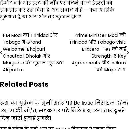
रिमोट वर्क और ट्रस्ट की नींव पर चलने वाली इंडस्ट्री को
झकझोर कर रख दिया है। अब सवाल ये है — क्या ये सिर्फ
शुरुआत है, या आगे और बड़े खुलासे होंगे?
Post
PM Modi का Trinidad और
Prime Minister Modi की
Tobago में Grand
Trinidad और Tobago Visit:
navigation
Welcome: Bhojpuri
Bilateral Ties को नई
Chautaal, Dholak और
Strength, 6 Key
Manjeera की गूंज से गूंज उठा
Agreements और Indians
Airportm
को Major Gift
Related Posts
रूस का यूक्रेन के सूमी शहर पर Ballistic मिसाइल ह/म/
ला: 21 की मौ/त, सड़क पर पड़े मिले शव; लगातार दूसरे
दिन जारी हवाई हमले।
रूस ने यूक्रेन के सूमी शहर पर Ballistic मिसाइल से हमला किया,