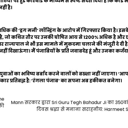
ीठिया पर हुई कार्रवाई के माध्यम से स्पष्ट संदेश दिया है कि कोई भ
ीं है।
 अधिक की
‘
ड्रग मनी
‘
लॉन्ड्रिंग के आरोप में गिरफ्तार किया है। इसक
है
,
जो कथित तौर पर उनकी घोषित आय से
1200%
अधिक है और
 पर राज्यपाल ने भी इस मामले में मुकदमा चलाने की मंजूरी दे दी है
हीं दिखाऊंगा। मैं पंजाबियों के प्रति जवाबदेह हूं और उनका कर्जदार
ुवाओं का भविष्य बर्बाद करने वालों को बख्शा नहीं जाएगा।
‘
आप
र प्रतिबद्ध है:
‘
रंगला पंजाब
‘
का सपना अब हकीकत बनेगा।
ne
Mann सरकार द्वारा Sri Guru Tegh Bahadur Ji का 350वा
की
दिवस श्रद्धा से मनाना सराहनीय: Harmeet