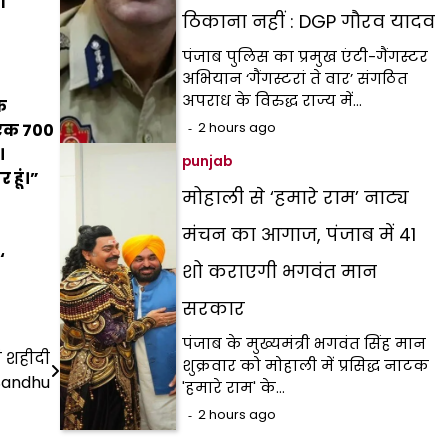
ी
ठिकाना नहीं : DGP गौरव यादव
पंजाब पुलिस का प्रमुख एंटी-गैंगस्टर
अभियान ‘गैंगस्टरां ते वार’ संगठित
अपराध के विरुद्ध राज्य में…
े
 एक
₹700
2 hours ago
।
punjab
 हूं।”
मोहाली से ‘हमारे राम’ नाट्य
मंचन का आगाज, पंजाब में 41
‘
शो कराएगी भगवंत मान
सरकार
पंजाब के मुख्यमंत्री भगवंत सिंह मान
ं शहीदी
शुक्रवार को मोहाली में प्रसिद्ध नाटक
 Sandhu
'हमारे राम' के…
2 hours ago