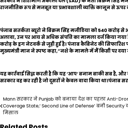
सरकार ने शिरोमणि अकाली दल (
SAD)
के नेता बिक्रम सिंह मज
राजनीतिक रूप से मजबूत या प्रभावशाली व्यक्ति कानून से ऊपर नह
पंजाब सतर्कता ब्यूरो ने बिक्रम सिंह मजीठिया को
₹540
करोड़ से
अलावा
,
उन पर आय से अधिक संपत्ति का मामला दर्ज किया गया 
करोड़ के ड्रग नेटवर्क से जुड़ी हुई है। पंजाब कैबिनेट की सिफारिश
मुख्यमंत्री मान ने स्पष्ट कहा
,”
नशे के मामले में मैं किसी पर दया न
यह कार्रवाई सिद्ध करती है कि यह
‘
आप
‘
बनाम बाकी सब है
,
और य
सरकार वह कर रही है जो दूसरों ने केवल वादा किया था।पंजाब सरका
Post
Mann सरकार ने Punjab को बनाया देश का पहला Anti-Dro
Coverage State,‘ Second Line of Defense’ बनी Security 
navigation
मिसाल
Related Posts