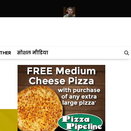
 चुनाव की तारीख पूछनी शुरू कर दी
‘गैंगस्टरां ते वार’ ने ख़ुफ़िया-आधारित पुलिसिंग 
THER
सोशल मीडिया