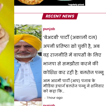
RECENT NEWS
punjab
‘बेअदबी’ पार्टी (अकाली दल)
अपनी प्रतिष्ठा खो चुकी है, अब
वह राजनीति में वापसी के लिए
भाजपा से समझौता करने की
कोशिश कर रही है: बलतेज पन्नू
आम आदमी पार्टी (आप) पंजाब के
मीडिया इंचार्ज बलतेज पन्नू ने शनिवार
को कहा कि…
1 hour ago
punjab