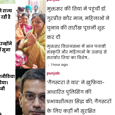
मुक्तसर की तियां में पहुंचीं डॉ.
 राज्य
रही है
गुरप्रीत कौर मान, महिलाओं ने
चुनाव की तारीख पूछनी शुरू
कर दी
न्होंने
मुक्तसर विधानसभा में आज पंजाबी
ं सुना
संस्कृति और महिलाओं के उत्साह से
सराबोर तियां का विशेष…
1 hour ago
punjab
मजीठिया
‘गैंगस्टरां ते वार’ ने ख़ुफ़िया-
िया।
रनी
आधारित पुलिसिंग की
प्रभावशीलता सिद्ध की; गैंगस्टरों
के लिए कहीं भी सुरक्षित