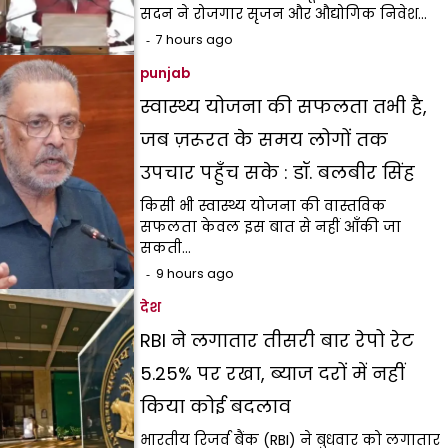
सदन ने रोजगार सृजन और औद्योगिक निवेश…
7 hours ago
punjab
स्वास्थ्य योजना की सफलता तभी है,
जब ज़रूरत के समय लोगों तक
उपचार पहुँच सके : डॉ. बलबीर सिंह
किसी भी स्वास्थ्य योजना की वास्तविक
सफलता केवल इस बात से नहीं आँकी जा
सकती…
9 hours ago
देश
RBI ने लगातार तीसरी बार रेपो रेट
5.25% पर रखा, ब्याज दरों में नहीं
किया कोई बदलाव
भारतीय रिजर्व बैंक (RBI) ने बुधवार को लगातार