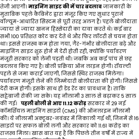
तेजी आएगी।
माइनिंग साइट की में चार बदलाव
जानकारी के
मुताबिक पहले कैबिनेट द्वारा मंजूर किए गए सुधार पुराने
वॉल्यूम-आधारित सिस्टम से पूरी तरह अलग हैं। पहले बोलीदाता
ज्यादा से ज्यादा खनन हिस्सेदारी का दावा करते थे। कई बार
सभी 100 प्रतिशत कोट कर देते थे और फिर लॉटरी से चयन होता
था। इससे राजस्व कम होता गया, गैर-गंभीर बोलीदाता बढ़े और
माइनिंग साइट शुरू होने में देरी होती रही, क्योंकि पर्यावरण
मंजूरी सरकार को लेनी पड़ती थी। जबकि अब कई पांच से छह
बदलाव किए गए है। बोली प्रक्रिया ऑन लाइन होगी। ​​​​​​रॉयल्टी
पहले से जमा कराई जाएगी, जिससे स्थिर राजस्व मिलेगा।
पर्यावरण मंजूरी लेने की जिम्मेदारी बोलीदाता की होगी। जिससे
देरी कम होगी। इसके साथ ही डेड रेंट का प्रावधान है। ताकि
सट्टेबाजी रोकी जा सके। यह नीलामी 3 साल से बढ़ाकर 5 साल
की गई।
पहली बोली से आए 11.12 करोड़
सरकार ने 29 नई
कॉमर्शियल माइनिंग साइटों (CMS) की ऑनलाइन नीलामी
की। ये नीलामी अक्टूबर-नवंबर में निकाली गई थीं, जिनमें से 16
साइटों पर सफल बोली लगी और सरकार को ₹11.61 करोड़ का
राजस्व मिला। खास बात यह है कि पिछले तीन वर्षों में राज्य में