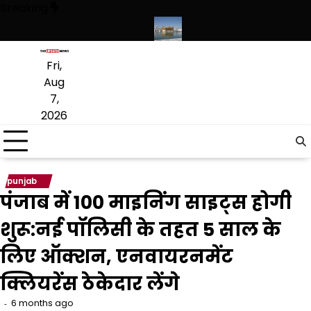
Skip
Breaking
to
content
संस्कृत लागू करने का फैसला वापस
श्री गुरु हरिकृष्ण साहिब जी के प्रकाश पर्व पर श्र
Fri,
Aug
7,
2026
punjab
पंजाब में 100 माइनिंग साइट्स होगी
शुरू:नई पॉलिसी के तहत 5 साल के
लिए ऑक्शन, एनवायरनमेंट
क्लियरेंस ठेकेदार लेंगे
6 months ago