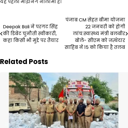
यह पहली माइनिंग नीलामी है।
Post
पंजाब CM सेहत बीमा योजना
Deepak Bali ने परगट सिंह
22 जनवरी को होगी
navigation
की डिबेट चुनौती स्वीकारी,
लांच:स्वास्थ्य मंत्री बलबीर
कहा किसी भी मुद्दे पर तैयार
बोले- सीएम को जत्थेदार
साहिब ने 15 को किया है तलब
Related Posts